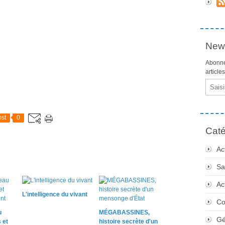
News
Abonne
article
Email
st
0
Caté
Ac
Sa
Ac
L'intelligence du vivant
Co
u
MÉGABASSINES,
Gé
 et
histoire secrète d'un