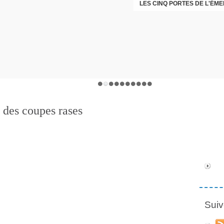
LES CINQ PORTES DE L'ÉM
CHRISTOPHE PERRET GENTI
 des coupes rases
Suiv