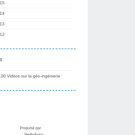
15
14
13
12
s
100 Vidéos sur la géo-ingénierie
Propulsé par
HelloAsso