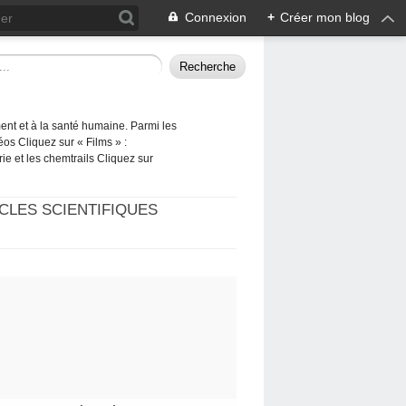
Connexion
+
Créer mon blog
ement et à la santé humaine. Parmi les
éos Cliquez sur « Films » :
rie et les chemtrails Cliquez sur
CLES SCIENTIFIQUES