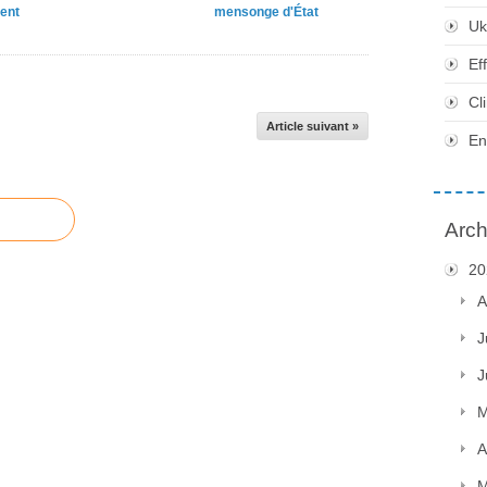
ent
mensonge d'État
Uk
Ef
Cl
Article suivant »
En
Arch
20
A
J
J
M
A
M