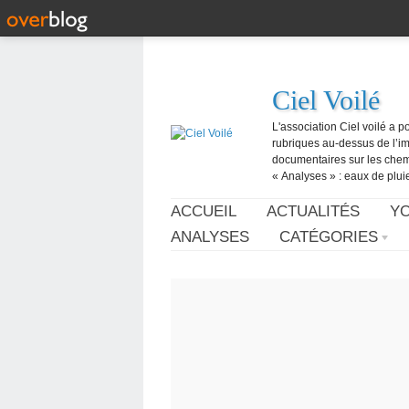
Ciel Voilé
L'association Ciel voilé a p
rubriques au-dessus de l’ima
documentaires sur les chemtr
« Analyses » : eaux de pluie,
ACCUEIL
ACTUALITÉS
Y
ANALYSES
CATÉGORIES