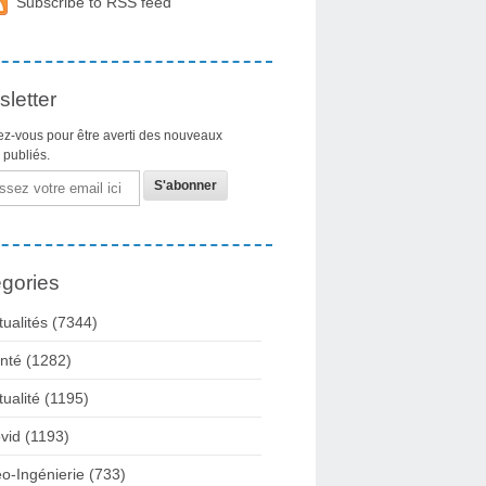
Subscribe to RSS feed
letter
z-vous pour être averti des nouveaux
s publiés.
gories
tualités
(7344)
nté
(1282)
tualité
(1195)
vid
(1193)
o-Ingénierie
(733)