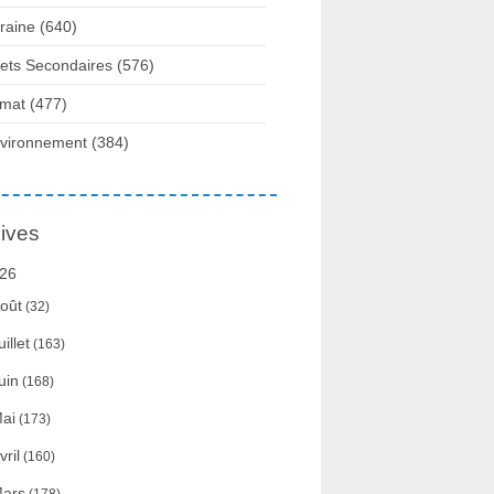
raine
(640)
fets Secondaires
(576)
imat
(477)
vironnement
(384)
ives
26
oût
(32)
uillet
(163)
uin
(168)
ai
(173)
vril
(160)
ars