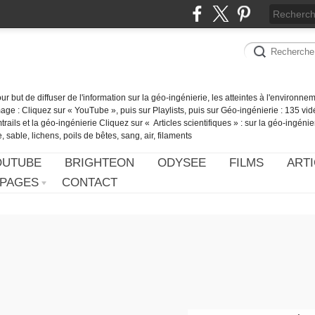
our but de diffuser de l'information sur la géo-ingénierie, les atteintes à l'environn
ge : Cliquez sur « YouTube », puis sur Playlists, puis sur Géo-ingénierie : 135 vid
ails et la géo-ingénierie Cliquez sur « Articles scientifiques » : sur la géo-ingénie
 sable, lichens, poils de bêtes, sang, air, filaments
OUTUBE
BRIGHTEON
ODYSEE
FILMS
ARTI
PAGES
CONTACT