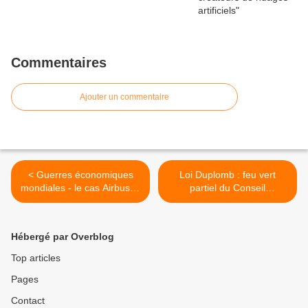
Commentaires
Ajouter un commentaire
< Guerres économiques
Loi Duplomb : feu vert
mondiales - le cas Airbus et
partiel du Conseil
la prise de contrôle de
constitutionnel, rejet du
Gemplus 4/6
pesticide controversé >
Hébergé par Overblog
Top articles
Pages
Contact