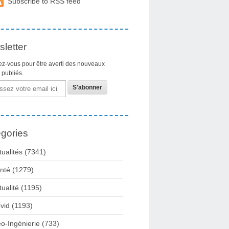
Subscribe to RSS feed
letter
z-vous pour être averti des nouveaux
s publiés.
gories
tualités
(7341)
nté
(1279)
tualité
(1195)
vid
(1193)
o-Ingénierie
(733)