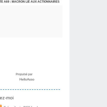
E A69 : MACRON LIÉ AUX ACTIONNAIRES
CRISE MIGRATOIRE À CEUTA : UN JEUNE FRANÇAIS SUR PLACE RÉTABLIT LES FAITS ! - RAPHAËL AYMA
Propulsé par
HelloAsso
ez-moi