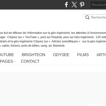
our but de diffuser de l'information sur la géo-ingénierie, les atteintes à l'environn
ge : Cliquez sur « YouTube », puis sur Playlists, puis sur Géo-ingénierie : 135 vid
ails et la géo-ingénierie Cliquez sur « Articles scientifiques » : sur la géo-ingénie
 sable, lichens, poils de bêtes, sang, air, filaments
OUTUBE
BRIGHTEON
ODYSEE
FILMS
ARTI
PAGES
CONTACT