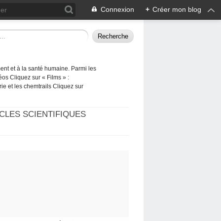
Connexion
+
Créer mon blog
ement et à la santé humaine. Parmi les
éos Cliquez sur « Films » :
rie et les chemtrails Cliquez sur
CLES SCIENTIFIQUES