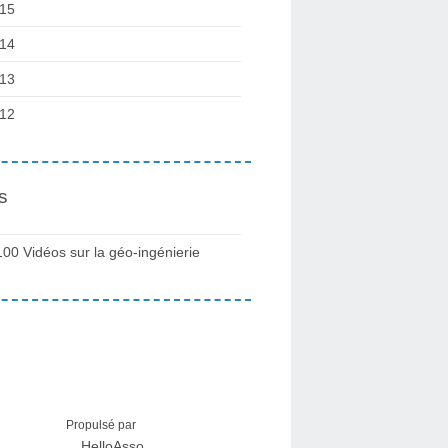
15
14
13
12
s
100 Vidéos sur la géo-ingénierie
Propulsé par
HelloAsso