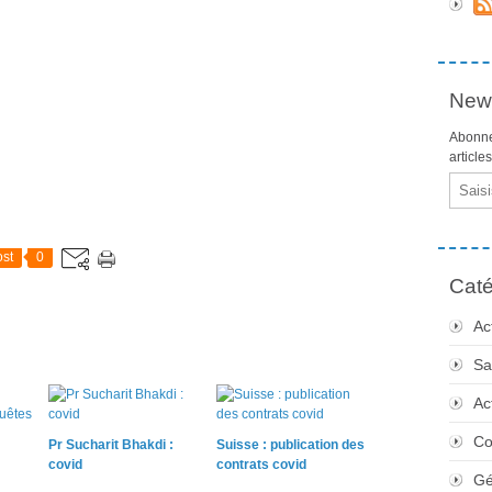
News
Abonne
article
Email
st
0
Caté
Ac
Sa
Ac
Co
Pr Sucharit Bhakdi :
Suisse : publication des
covid
contrats covid
Gé