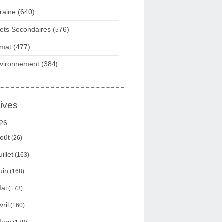
raine
(640)
fets Secondaires
(576)
imat
(477)
vironnement
(384)
ives
26
oût
(26)
uillet
(163)
uin
(168)
ai
(173)
vril
(160)
ars