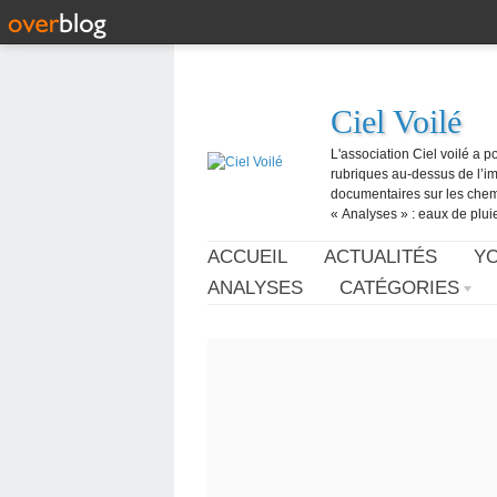
Ciel Voilé
L'association Ciel voilé a p
rubriques au-dessus de l’ima
documentaires sur les chemtr
« Analyses » : eaux de pluie,
ACCUEIL
ACTUALITÉS
Y
ANALYSES
CATÉGORIES