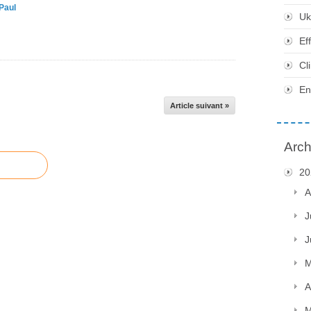
Paul
Uk
Ef
Cl
En
Article suivant »
Arch
20
A
J
J
M
A
M