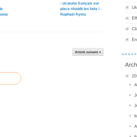
: un jeune français sur
Uk
le
place rétablit les faits ! -
rump
Raphaël Ayma
Ef
Cl
En
Article suivant »
Arch
20
A
J
J
M
A
M