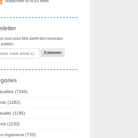
Subscribe to RSS feed
letter
z-vous pour être averti des nouveaux
s publiés.
gories
tualités
(7344)
nté
(1282)
tualité
(1195)
vid
(1193)
o-Ingénierie
(733)