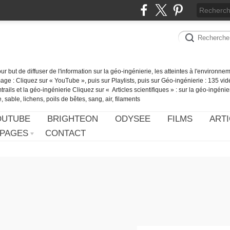
our but de diffuser de l'information sur la géo-ingénierie, les atteintes à l'environn
ge : Cliquez sur « YouTube », puis sur Playlists, puis sur Géo-ingénierie : 135 vid
ails et la géo-ingénierie Cliquez sur « Articles scientifiques » : sur la géo-ingénie
 sable, lichens, poils de bêtes, sang, air, filaments
OUTUBE
BRIGHTEON
ODYSEE
FILMS
ARTI
PAGES
CONTACT