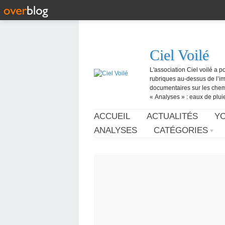
Ciel Voilé
L'association Ciel voilé a p
rubriques au-dessus de l’ima
documentaires sur les chemtr
« Analyses » : eaux de pluie,
ACCUEIL
ACTUALITÉS
Y
ANALYSES
CATÉGORIES