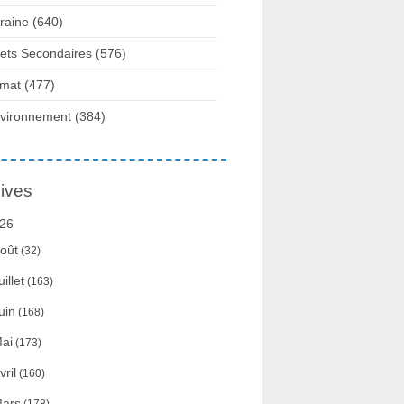
raine
(640)
fets Secondaires
(576)
imat
(477)
vironnement
(384)
ives
26
oût
(32)
uillet
(163)
uin
(168)
ai
(173)
vril
(160)
ars