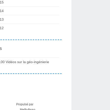
15
14
13
12
s
100 Vidéos sur la géo-ingénierie
Propulsé par
HelloAsso