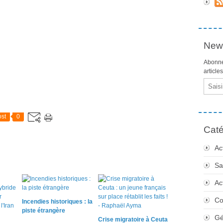
News
Abonne
article
Email
st
0
Caté
Ac
Sa
Ac
Co
Incendies historiques : la
piste étrangère
Gé
Crise migratoire à Ceuta