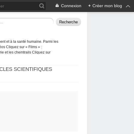
Connexion
+
Créer mon blog
ement et à la santé humaine. Parmi les
éos Cliquez sur « Films » :
rie et les chemtrails Cliquez sur
CLES SCIENTIFIQUES