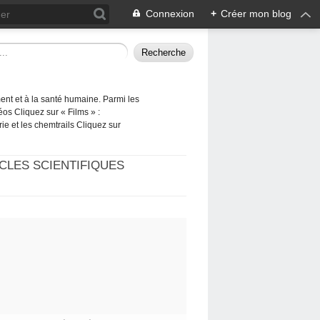
Connexion
+
Créer mon blog
ement et à la santé humaine. Parmi les
éos Cliquez sur « Films » :
rie et les chemtrails Cliquez sur
CLES SCIENTIFIQUES