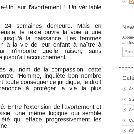
-Uni sur l’avortement ! Un véritable
e de 24 semaines demeure. Mais en
News
pénale, le texte ouvre la voie à une
s jusqu’à la naissance. Les femmes
Abonne
article
n à la vie de leur enfant à naître à
Email
ur n'importe quelle raison, sans
e jusqu'à l'accouchement.
ès au nom de la compassion, cette
 contre l'Homme, inquiète bon nombre
Caté
t toute conséquence juridique, le droit
renonce à protéger la vie la plus
Ac
Sa
é. Entre l’extension de l’avortement et
Ac
anasie, une même logique qui semble
ciété qui efface progressivement les
Co
ine.
Gé