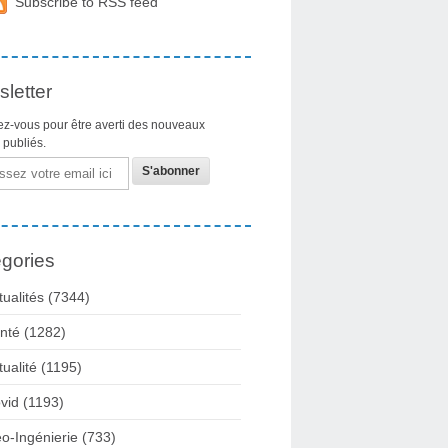
Subscribe to RSS feed
letter
z-vous pour être averti des nouveaux
s publiés.
gories
tualités
(7344)
nté
(1282)
tualité
(1195)
vid
(1193)
o-Ingénierie
(733)