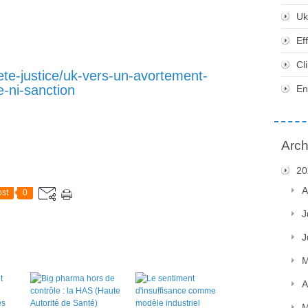
Uk
Ef
Cl
iete-justice/uk-vers-un-avortement-
e-ni-sanction
En
Arch
20
A
st
0
J
J
M
A
M