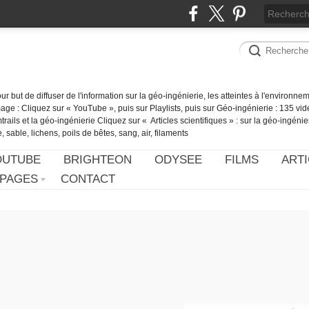
our but de diffuser de l'information sur la géo-ingénierie, les atteintes à l'environn
ge : Cliquez sur « YouTube », puis sur Playlists, puis sur Géo-ingénierie : 135 vid
ails et la géo-ingénierie Cliquez sur « Articles scientifiques » : sur la géo-ingénie
 sable, lichens, poils de bêtes, sang, air, filaments
OUTUBE
BRIGHTEON
ODYSEE
FILMS
ARTI
PAGES
CONTACT