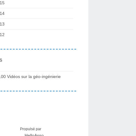
15
14
13
12
s
100 Vidéos sur la géo-ingénierie
Propulsé par
HelloAsso