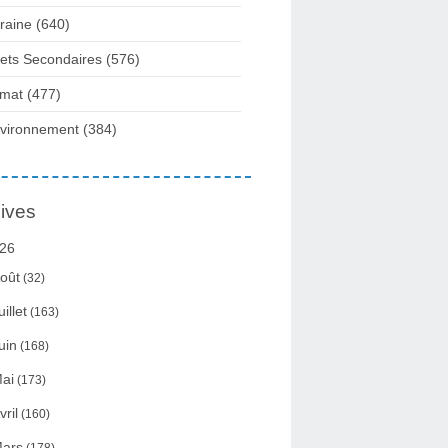
raine
(640)
fets Secondaires
(576)
imat
(477)
vironnement
(384)
ives
26
oût
(32)
uillet
(163)
uin
(168)
ai
(173)
vril
(160)
ars