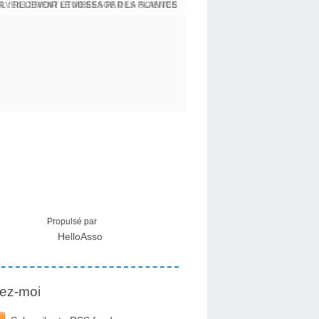
L : RECEVOIR LE MESSAGE DES PLANTES
Propulsé par
HelloAsso
ez-moi