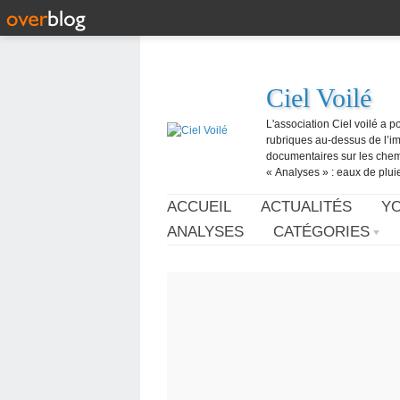
Ciel Voilé
L'association Ciel voilé a p
rubriques au-dessus de l’ima
documentaires sur les chemtr
« Analyses » : eaux de pluie,
ACCUEIL
ACTUALITÉS
Y
ANALYSES
CATÉGORIES