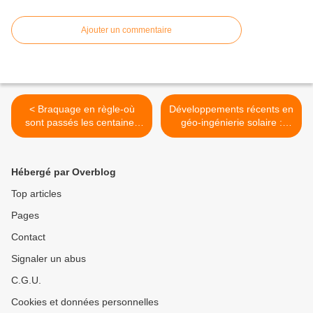
Ajouter un commentaire
< Braquage en règle-où
Développements récents en
sont passés les centaines
géo-ingénierie solaire :
de milliards des réserves
dangers de la normalisation
des retraites des Français?
et nécessité de promouvoir
la non-utilisation >
Hébergé par Overblog
Top articles
Pages
Contact
Signaler un abus
C.G.U.
Cookies et données personnelles