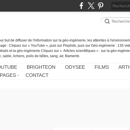
our but de diffuser de l'information sur la géo-ingénierie, les atteintes à l'environn
ge : Cliquez sur « YouTube », puis sur Playlists, puis sur Géo-ingénierie : 135 vid
ails et la géo-ingénierie Cliquez sur « Articles scientifiques » : sur la géo-ingénie
 sable, lichens, poils de bêtes, sang, air, filaments
OUTUBE
BRIGHTEON
ODYSEE
FILMS
ARTI
PAGES
CONTACT