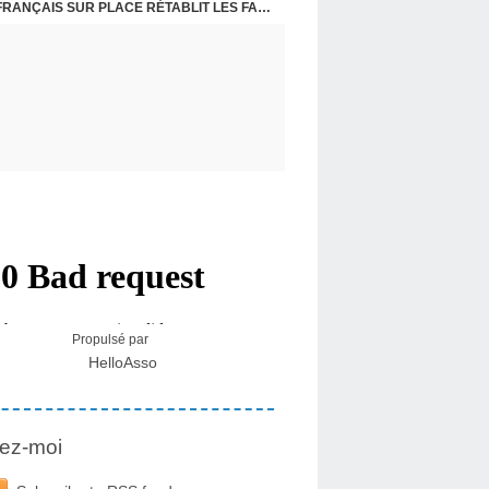
CRISE MIGRATOIRE À CEUTA : UN JEUNE FRANÇAIS SUR PLACE RÉTABLIT LES FAITS ! - RAPHAËL AYMA
Propulsé par
HelloAsso
ez-moi