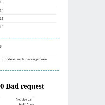
15
14
13
12
s
100 Vidéos sur la géo-ingénierie
Propulsé par
HelloAsso