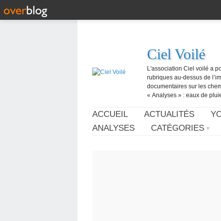
Ciel Voilé
L'association Ciel voilé a p
rubriques au-dessus de l’ima
documentaires sur les chemtr
« Analyses » : eaux de pluie,
ACCUEIL
ACTUALITÉS
Y
ANALYSES
CATÉGORIES