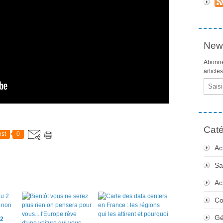
News
Abonne
article
Email
Caté
st
0
Ac
Sa
Ac
Co
Gé
 2