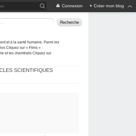
Connexion
+
Créer mon blog
ement et à la santé humaine. Parmi les
éos Cliquez sur « Films » :
rie et les chemtrails Cliquez sur
CLES SCIENTIFIQUES