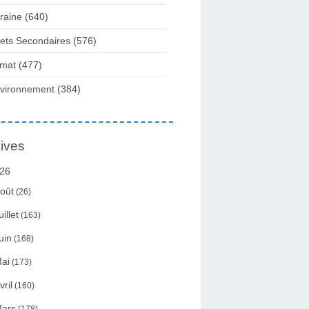
raine
(640)
fets Secondaires
(576)
imat
(477)
vironnement
(384)
ives
26
oût
(26)
uillet
(163)
uin
(168)
ai
(173)
vril
(160)
ars