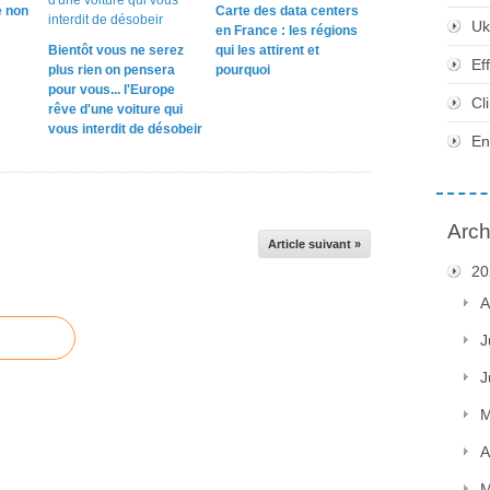
e non
Carte des data centers
Uk
en France : les régions
Bientôt vous ne serez
qui les attirent et
Ef
plus rien on pensera
pourquoi
pour vous... l'Europe
Cl
rêve d'une voiture qui
vous interdit de désobeir
En
Arch
Article suivant »
20
A
J
J
M
A
M