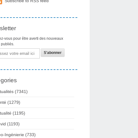
Subscribe to RSS feed
letter
z-vous pour être averti des nouveaux
s publiés.
gories
tualités
(7341)
nté
(1279)
tualité
(1195)
vid
(1193)
o-Ingénierie
(733)