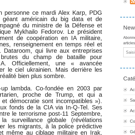
en personne ce mardi Alex Karp, PDG
le géant américain du big data et de
Accompagné du ministre de la Défense et
News
ique Mykhailo Fedorov. Le président
ement de coopération en IA militaire,
Abonne
nnes, renseignement en temps réel et
article
1 Dataroom, qui livre aux entreprises
Email
 brutes du champ de bataille pour
IA. Officiellement, une « avancée
r le ciel ukrainien. Mais derrière les
éalité bien plus sombre.
Caté
rt-up lambda. Co-fondée en 2003 par
Ac
ibertarien, proche de Trump, et qui a
é et démocratie sont incompatibles »).
Sa
aux fonds de la CIA via In-Q-Tel. Ses
Ac
ontre le terrorisme post-11 Septembre,
 surveillance globale (révélations
Co
 les migrants, à la police prédictive
et même au ciblage militaire en Irak,
Gé