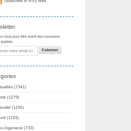
Subscribe to RSS feed
letter
z-vous pour être averti des nouveaux
s publiés.
gories
tualités
(7341)
nté
(1279)
tualité
(1195)
vid
(1193)
o-Ingénierie
(733)