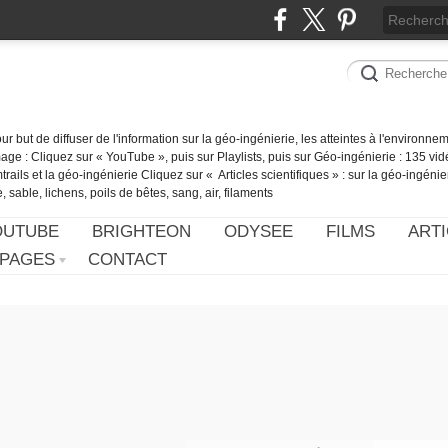
our but de diffuser de l'information sur la géo-ingénierie, les atteintes à l'environn
ge : Cliquez sur « YouTube », puis sur Playlists, puis sur Géo-ingénierie : 135 vid
ails et la géo-ingénierie Cliquez sur « Articles scientifiques » : sur la géo-ingénie
 sable, lichens, poils de bêtes, sang, air, filaments
OUTUBE
BRIGHTEON
ODYSEE
FILMS
ARTI
PAGES
CONTACT