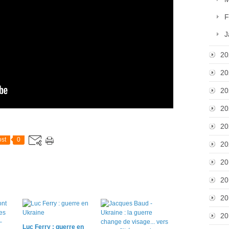
F
J
20
20
20
20
20
st
0
20
20
20
20
20
Luc Ferry : guerre en