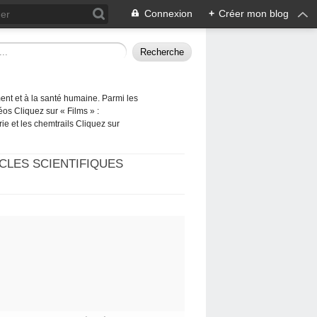
Connexion
+
Créer mon blog
ement et à la santé humaine. Parmi les
éos Cliquez sur « Films » :
rie et les chemtrails Cliquez sur
CLES SCIENTIFIQUES