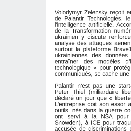
Volodymyr Zelensky reçoit 
de Palantir Technologies, 
l’intelligence artificielle. 
de la Transformation numér
ukrainien y discute renforc
analyse des attaques aérie
surtout la plateforme Brave
ukrainiennes des données
entraîner des modèles d’
technologique » pour protége
communiqués, se cache une r
Palantir n’est pas une sta
Peter Thiel (milliardaire l
déclaré un jour que « libert
L’entreprise doit son essor 
outils, nés dans la guerre c
ont servi à la NSA pour la
Snowden), à ICE pour traquer
accusée de discriminations 