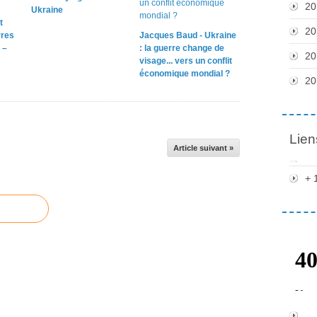
20
Ukraine
t
20
rres
Jacques Baud - Ukraine
 –
: la guerre change de
20
visage... vers un conflit
économique mondial ?
20
Lien
Article suivant »
+ 