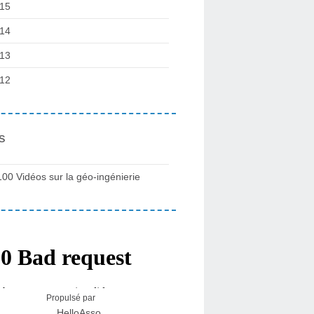
15
14
13
12
s
100 Vidéos sur la géo-ingénierie
Propulsé par
HelloAsso