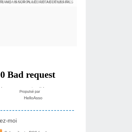
CRISE MIGRATOIRE À CEUTA : UN JEUNE FRANÇAIS SUR PLACE RÉTABLIT LES FAITS ! - RAPHAËL AYMA
Propulsé par
HelloAsso
ez-moi