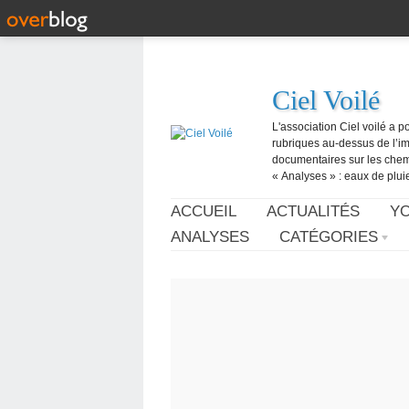
Ciel Voilé
L'association Ciel voilé a p
rubriques au-dessus de l’ima
documentaires sur les chemtr
« Analyses » : eaux de pluie,
ACCUEIL
ACTUALITÉS
Y
ANALYSES
CATÉGORIES