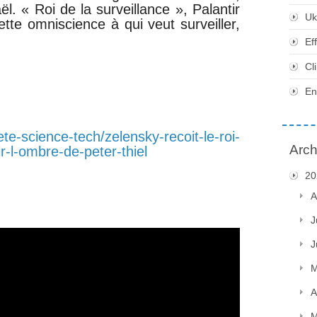
l. « Roi de la surveillance », Palantir
Uk
cette omniscience à qui veut surveiller,
Ef
Cl
En
ete-science-tech/zelensky-recoit-le-roi-
Arch
ir-l-ombre-de-peter-thiel
20
A
J
J
M
A
M