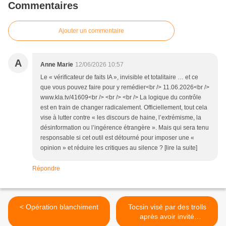
Commentaires
Ajouter un commentaire
A
Anne Marie
12/06/2026 10:57
Le « vérificateur de faits IA », invisible et totalitaire … et ce
que vous pouvez faire pour y remédier<br /> 11.06.2026<br />
www.kla.tv/41609<br /> <br /> <br /> La logique du contrôle
est en train de changer radicalement. Officiellement, tout cela
vise à lutter contre « les discours de haine, l’extrémisme, la
désinformation ou l’ingérence étrangère ». Mais qui sera tenu
responsable si cet outil est détourné pour imposer une «
opinion » et réduire les critiques au silence ? [lire la suite]
Répondre
< Opération blanchiment
Tocsin visé par des trolls
après avoir invité