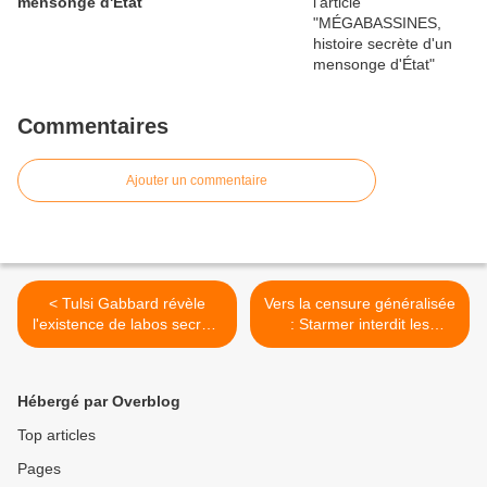
mensonge d'État
Commentaires
Ajouter un commentaire
< Tulsi Gabbard révèle
Vers la censure généralisée
l'existence de labos secrets
: Starmer interdit les
financés par les USA dans
réseaux sociaux aux moins
30 pays
de 16 ans au Royaume-Uni
>
Hébergé par Overblog
Top articles
Pages