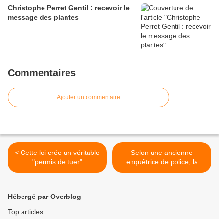
Christophe Perret Gentil : recevoir le
message des plantes
Commentaires
Ajouter un commentaire
< Cette loi crée un véritable
Selon une ancienne
"permis de tuer"
enquêtrice de police, la
moitié des cas de mort
subite du nourrisson sont
survenus dans les 48
Hébergé par Overblog
heures suivant une
vaccination >
Top articles