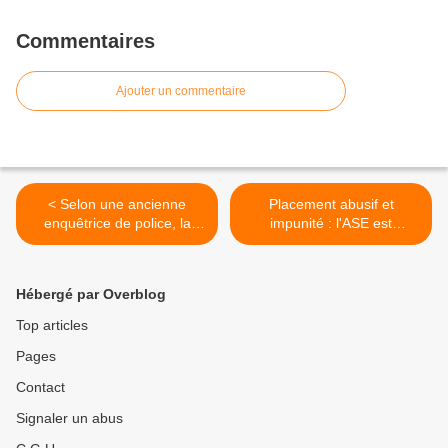
Commentaires
Ajouter un commentaire
< Selon une ancienne
Placement abusif et
enquêtrice de police, la
impunité : l'ASE est
moitié des cas de mort
devenue une machine à
subite du nourrisson sont
broyer les familles >
survenus dans les 48
Hébergé par Overblog
heures suivant une
vaccination
Top articles
Pages
Contact
Signaler un abus