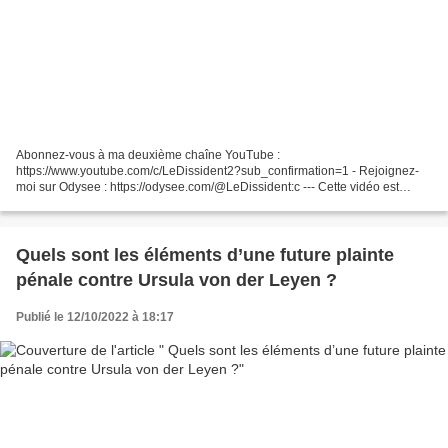
Abonnez-vous à ma deuxième chaîne YouTube :
https://www.youtube.com/c/LeDissident2?sub_confirmation=1 - Rejoignez-
moi sur Odysee : https://odysee.com/@LeDissident:c --- Cette vidéo est
extraite de l'émission "Les Experts" (BFM Business) du jeudi 6 octobre...
Quels sont les éléments d’une future plainte
pénale contre Ursula von der Leyen ?
Publié le 12/10/2022 à 18:17