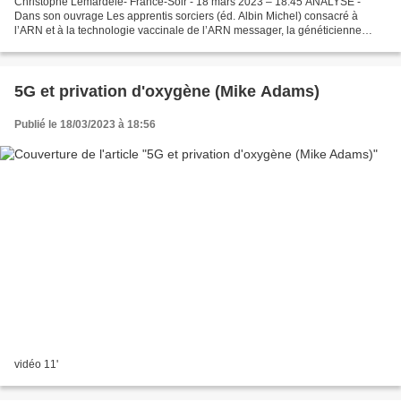
Christophe Lemardelé- France-Soir - 18 mars 2023 – 18:45 ANALYSE -
Dans son ouvrage Les apprentis sorciers (éd. Albin Michel) consacré à
l’ARN et à la technologie vaccinale de l’ARN messager, la généticienne
Alexandra Henrion-Caude écrit cette phrase...
5G et privation d'oxygène (Mike Adams)
Publié le 18/03/2023 à 18:56
vidéo 11'