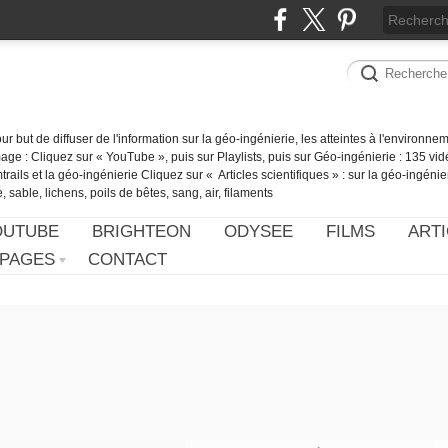
our but de diffuser de l'information sur la géo-ingénierie, les atteintes à l'environn
ge : Cliquez sur « YouTube », puis sur Playlists, puis sur Géo-ingénierie : 135 vid
ails et la géo-ingénierie Cliquez sur « Articles scientifiques » : sur la géo-ingénie
 sable, lichens, poils de bêtes, sang, air, filaments
OUTUBE
BRIGHTEON
ODYSEE
FILMS
ARTI
PAGES
CONTACT