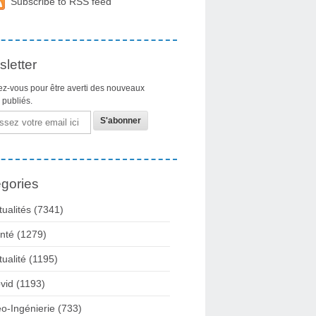
Subscribe to RSS feed
letter
z-vous pour être averti des nouveaux
s publiés.
gories
tualités
(7341)
nté
(1279)
tualité
(1195)
vid
(1193)
o-Ingénierie
(733)