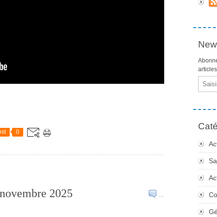
News
Abonne
article
Email
Caté
st
0
Ac
Sa
Ac
3 novembre 2025
Co
…
Gé