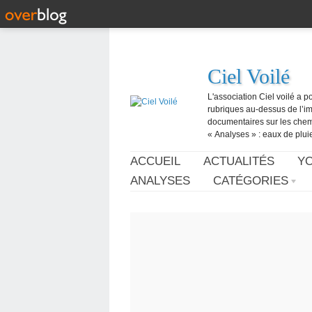
Ciel Voilé
L'association Ciel voilé a p
rubriques au-dessus de l’ima
documentaires sur les chemtr
« Analyses » : eaux de pluie,
ACCUEIL
ACTUALITÉS
Y
ANALYSES
CATÉGORIES