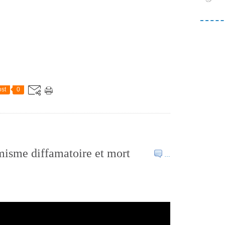
st
0
misme diffamatoire et mort
…