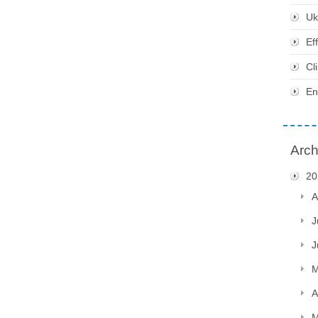
Uk
Ef
Cl
En
Arch
20
A
J
J
M
A
M