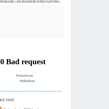
SPOKANE : UN INCENDIE SI PEU NATUREL
Propulsé par
HelloAsso
ez-moi