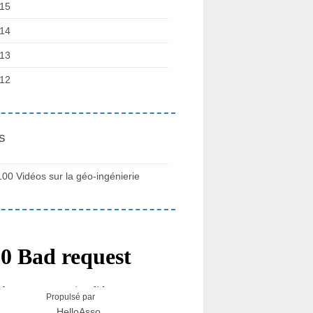
15
14
13
12
s
100 Vidéos sur la géo-ingénierie
Propulsé par
HelloAsso