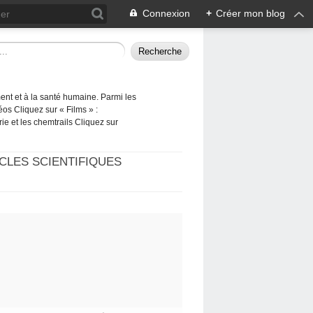
Connexion
+
Créer mon blog
ement et à la santé humaine. Parmi les
éos Cliquez sur « Films » :
rie et les chemtrails Cliquez sur
CLES SCIENTIFIQUES