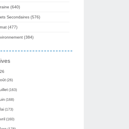
raine
(640)
fets Secondaires
(576)
imat
(477)
vironnement
(384)
ives
26
oût
(26)
uillet
(163)
uin
(168)
ai
(173)
vril
(160)
ars