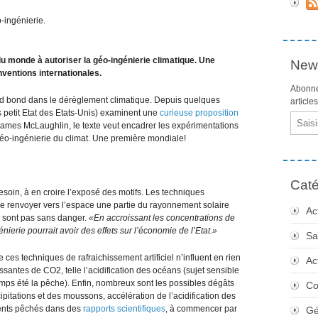
-ingénierie.
du monde à autoriser la géo-ingénierie climatique. Une
News
onventions internationales.
Abonne
rand bond dans le dérèglement climatique. Depuis quelques
article
s petit Etat des Etats-Unis) examinent une
curieuse proposition
Email
James McLaughlin, le texte veut encadrer les expérimentations
 géo-ingénierie du climat. Une première mondiale!
Caté
soin, à en croire l’exposé des motifs. Les techniques
de renvoyer vers l’espace une partie du rayonnement solaire
Ac
e sont pas sans danger.
«En accroissant les concentrations de
énierie pourrait avoir des effets sur l’économie de l’Etat.»
Sa
ue ces techniques de rafraichissement artificiel n’influent en rien
Ac
antes de CO2, telle l’acidification des océans (sujet sensible
emps été la pêche). Enfin, nombreux sont les possibles dégâts
Co
pitations et des moussons, accélération de l’acidification des
uments pêchés dans des
rapports scientifiques
, à commencer par
Gé