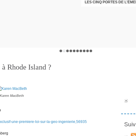
LES CINQ PORTES DE L'ÉM
CHRISTOPHE PERRET GENTI
e à Rhode Island ?
Karen MacBeth
e
exclusif-une-premiere-loi-sur-la-geo-ingenierie,56935
Suiv
nberg