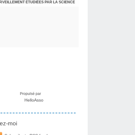
ERVEILLEMENT ÉTUDIÉES PAR LA SCIENCE
L : RECEVOIR LE MESSAGE DES PLANTES
Propulsé par
HelloAsso
ez-moi