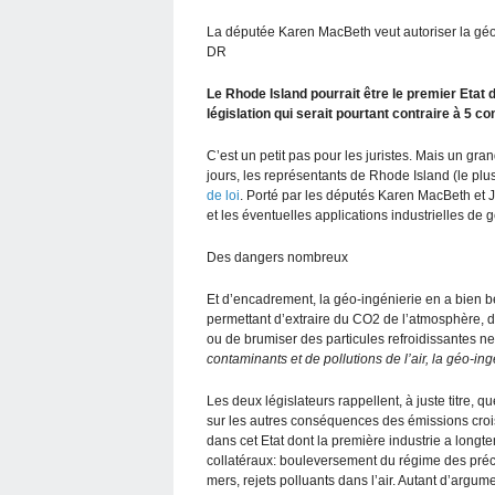
La députée Karen MacBeth veut autoriser la géo
DR
Le Rhode Island pourrait être le premier Etat 
législation qui serait pourtant contraire à 5 c
C’est un petit pas pour les juristes. Mais un g
jours, les représentants de Rhode Island (le plu
de loi
. Porté par les députés Karen MacBeth et 
et les éventuelles applications industrielles de
Des dangers nombreux
Et d’encadrement, la géo-ingénierie en a bien be
permettant d’extraire du CO2 de l’atmosphère, 
ou de brumiser des particules refroidissantes n
contaminants et de pollutions de l’air, la géo-ing
Les deux législateurs rappellent, à juste titre, q
sur les autres conséquences des émissions croiss
dans cet Etat dont la première industrie a longt
collatéraux: bouleversement du régime des préci
mers, rejets polluants dans l’air. Autant d’arg