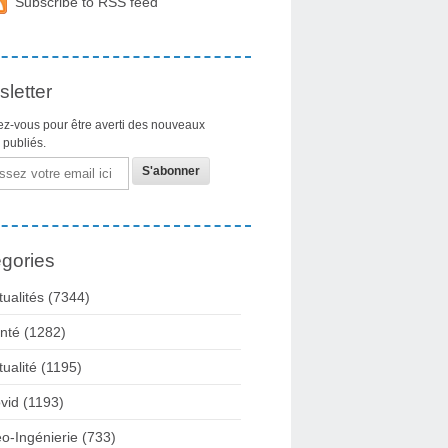
Subscribe to RSS feed
letter
z-vous pour être averti des nouveaux
s publiés.
gories
tualités
(7344)
nté
(1282)
tualité
(1195)
vid
(1193)
o-Ingénierie
(733)