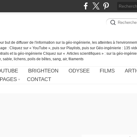
our but de diffuser de l'information sur la géo-ingénierie, les atteintes à l'environn
ge : Cliquez sur « YouTube », puis sur Playlists, puis sur Géo-ingénierie : 135 vid
ails et la géo-ingénierie Cliquez sur « Articles scientifiques » : sur la géo-ingénie
 sable, lichens, poils de bêtes, sang, air, filaments
OUTUBE
BRIGHTEON
ODYSEE
FILMS
ARTI
PAGES
CONTACT