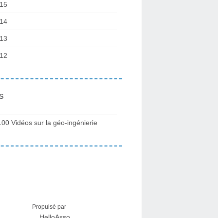
15
14
13
12
s
100 Vidéos sur la géo-ingénierie
Propulsé par
HelloAsso