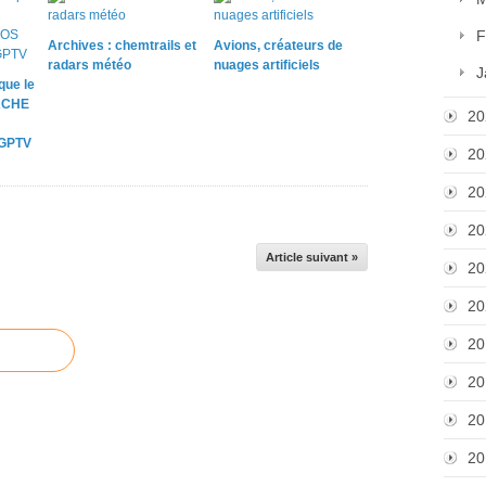
F
Archives : chemtrails et
Avions, créateurs de
radars météo
nuages artificiels
J
que le
ACHE
20
 GPTV
20
20
20
Article suivant »
20
20
20
20
20
20