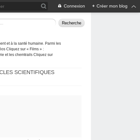
Connexion
+
Créer mon blog
ement et à la santé humaine. Parmi les
éos Cliquez sur « Films » :
rie et les chemtrails Cliquez sur
CLES SCIENTIFIQUES