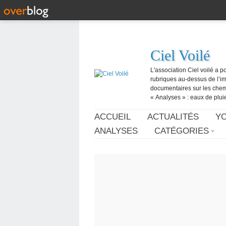
Ciel Voilé
L'association Ciel voilé a p
rubriques au-dessus de l’ima
documentaires sur les chemtr
« Analyses » : eaux de pluie,
ACCUEIL
ACTUALITÉS
Y
ANALYSES
CATÉGORIES