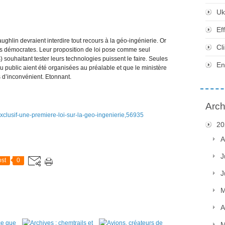
Uk
Ef
hlin devraient interdire tout recours à la géo-ingénierie. Or
Cl
lus démocrates. Leur proposition de loi pose comme seul
) souhaitant tester leurs technologies puissent le faire. Seules
En
u public aient été organisées au préalable et que le ministère
 d’inconvénient. Etonnant.
Arch
exclusif-une-premiere-loi-sur-la-geo-ingenierie,56935
20
A
J
st
0
J
M
A
M