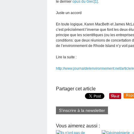
le dernier
opus du Giec[1]
.
Juste un accord
En toute logique, Karen MacBeth et James McLaug
c’est précisément l’inverse que font les deux é
principe que les scientifiques (ou les entreprises
conditions: que deux réunions de concertation d
de l’environnement de Rhode Island n’y voit pas
Lire la suite :
http://www.journaldelenvironnement.net/article/
Partager cet article
Repo
S'inscrire à la newsletter
Vous aimerez aussi :