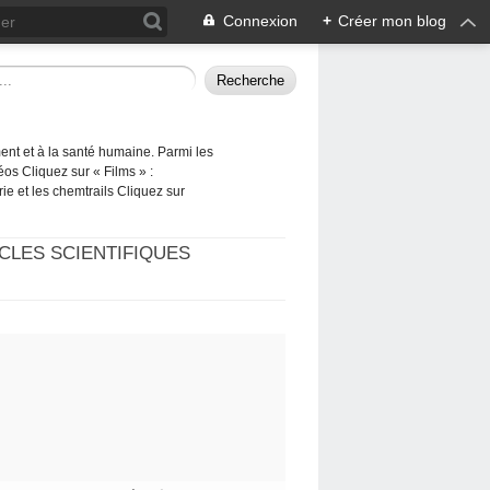
Connexion
+
Créer mon blog
ement et à la santé humaine. Parmi les
éos Cliquez sur « Films » :
rie et les chemtrails Cliquez sur
CLES SCIENTIFIQUES