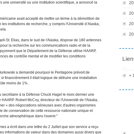
s une université ou une institution scientifique, a annoncé la
20
20
 américaine avait accepté de mettre un terme à la démolition de
20
les institutions de recherche, y compris l'Université d’Alaska,
ela.
20
ll-St. Elias, dans le sud de l'Alaska, dispose de 180 antennes
 pour la recherche sur les communications radio et de la
oupçonnent que le Département de la Défense utilise HAARP,
ces de contrôle mental et de modifier les conditions
Lien
Murkowski a demandé pourquoi le Pentagone prévoit de
+ 
si financièrement il était logique de détruire une installation
oûte moins de 1% .
u secrétaire à la Défense Chuck Hagel le mois dernier une
 de HAARP. Robert McCoy, directeur de l'Université de l'Alaska,
amer « des négociations sérieuses avec d'autres organismes
 de conservation de cette ressource nationale unique et
erche atmosphérique dans l'avenir."
es a écrit dans une lettre du 2 Juillet que son service a reçu
s informations de valeur dans des domaines aussi divers que