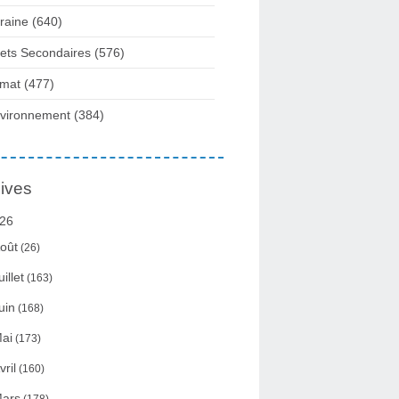
raine
(640)
fets Secondaires
(576)
imat
(477)
vironnement
(384)
ives
26
oût
(26)
uillet
(163)
uin
(168)
ai
(173)
vril
(160)
ars