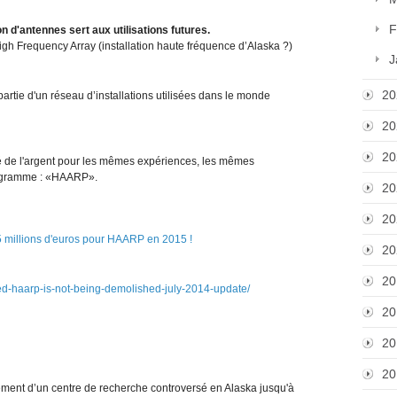
F
n d'antennes sert aux utilisations futures.
h Frequency Array (installation haute fréquence d’Alaska ?)
J
20
rtie d'un réseau d’installations utilisées dans le monde
20
20
ué de l'argent pour les mêmes expériences, les mêmes
 programme : «HAARP».
20
20
20
20
med-haarp-is-not-being-demolished-july-2014-update/
20
20
20
ment d’un centre de recherche controversé en Alaska jusqu'à