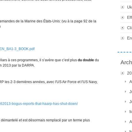
Uk
Ef
 demandes de la Marine des États-Unis: (vu à la page 92 de la
)
Cl
En
RDTEN_BA1-3_BOOK.pdf
llars à ces programmes, il s’avère que c’est plus
du double
du
Arch
n 2013 par la DARPA.
20
A
les 2-3 dernières années, avec l'US Air Force et l'US Navy,
J
J
162013-bogus-reports-that-haarp-has-shut-down/
M
 démantelé et est désormais remplacé par un terme plus
A
M