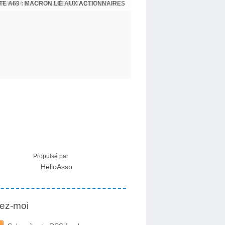
CRISE MIGRATOIRE À CEUTA : UN JEUNE FRANÇAIS SUR PLACE RÉTABLIT LES FAITS ! - RAPHAËL AYMA
Propulsé par
HelloAsso
ez-moi