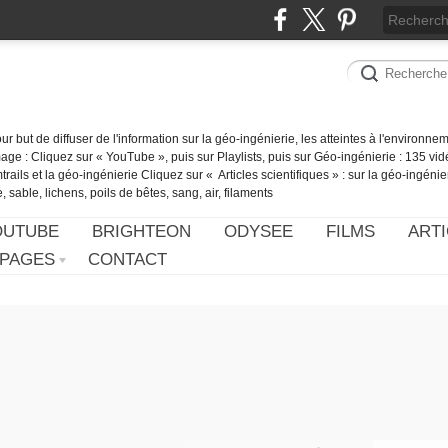
our but de diffuser de l'information sur la géo-ingénierie, les atteintes à l'environn
ge : Cliquez sur « YouTube », puis sur Playlists, puis sur Géo-ingénierie : 135 vid
ails et la géo-ingénierie Cliquez sur « Articles scientifiques » : sur la géo-ingénie
 sable, lichens, poils de bêtes, sang, air, filaments
OUTUBE
BRIGHTEON
ODYSEE
FILMS
ARTI
PAGES
CONTACT