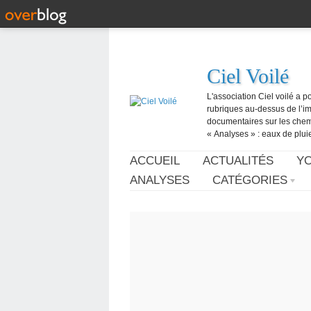
Ciel Voilé
L'association Ciel voilé a p
rubriques au-dessus de l’ima
documentaires sur les chemtr
« Analyses » : eaux de pluie,
ACCUEIL
ACTUALITÉS
Y
ANALYSES
CATÉGORIES