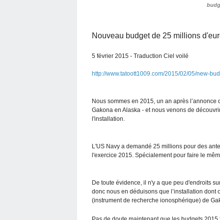
budge
Nouveau budget de 25 millions d'eu
5 février 2015 - Traduction Ciel voilé
http://www.tatoott1009.com/2015/02/05/new-budge
Nous sommes en 2015, un an après l’annonce d’
Gakona en Alaska - et nous venons de découvrir
l'installation.
L'US Navy a demandé 25 millions pour des a
l'exercice 2015. Spécialement pour faire le m
De toute évidence, il n'y a que peu d'endroits sur
donc nous en déduisons que l’installation dont on
(instrument de recherche ionosphérique) de Ga
Pas de doute maintenant que les budgets 2015 