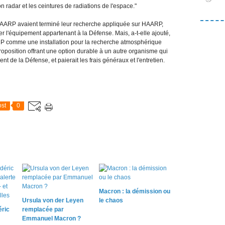
 radar et les ceintures de radiations de l'espace."
de HAARP avaient terminé leur recherche appliquée sur HAARP,
er l'équipement appartenant à la Défense. Mais, a-t-elle ajouté,
ARP comme une installation pour la recherche atmosphérique
roposition offrant une option durable à un autre organisme qui
nt de la Défense, et paierait les frais généraux et l'entretien.
st
0
Macron : la démission ou
Ursula von der Leyen
le chaos
éric
remplacée par
Emmanuel Macron ?