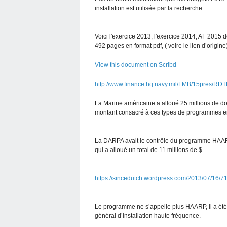
installation est utilisée par la recherche.
Voici l'exercice 2013, l'exercice 2014, AF 2015
492 pages en format pdf, ( voire le lien d’origine
View this document on Scribd
http://www.finance.hq.navy.mil/FMB/15pres/
La Marine américaine a alloué 25 millions de do
montant consacré à ces types de programmes e
La DARPA avait le contrôle du programme HAARP 
qui a alloué un total de 11 millions de $.
https://sincedutch.wordpress.com/2013/07/16/7
Le programme ne s’appelle plus HAARP, il a été
général d’installation haute fréquence.