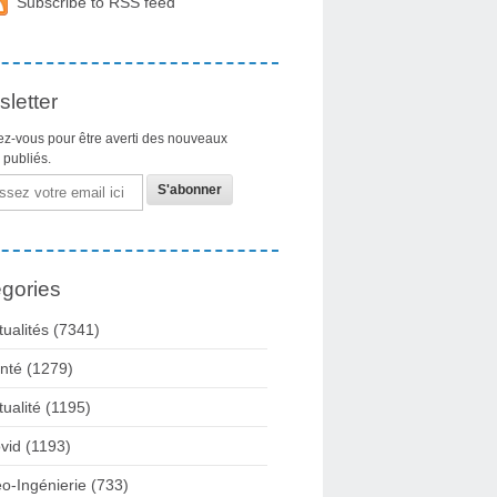
Subscribe to RSS feed
letter
z-vous pour être averti des nouveaux
s publiés.
gories
tualités
(7341)
nté
(1279)
tualité
(1195)
vid
(1193)
o-Ingénierie
(733)