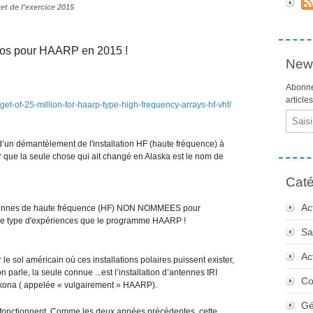
t de l'exercice 2015
ros pour HAARP en 2015 !
News
Abonne
article
t-of-25-million-for-haarp-type-high-frequency-arrays-hf-vhf/
Email
un démantèlement de l'installation HF (haute fréquence) à
 que la seule chose qui ait changé en Alaska est le nom de
Caté
Ac
ntennes de haute fréquence (HF) NON NOMMEES pour
ême type d'expériences que le programme HAARP !
Sa
Ac
 le sol américain où ces installations polaires puissent exister,
 parle, la seule connue ...est l’installation d’antennes IRI
Co
kona ( appelée « vulgairement » HAARP).
Gé
fonctionnent. Comme les deux années précédentes, cette