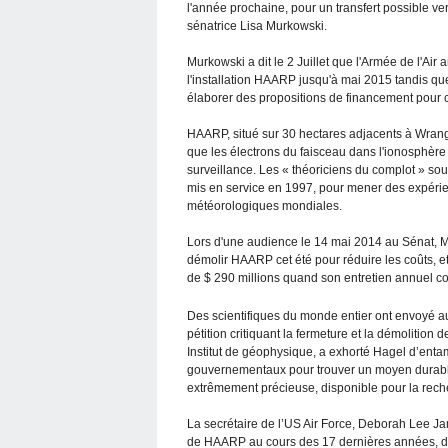
l'année prochaine, pour un transfert possible ver
sénatrice Lisa Murkowski.
Murkowski a dit le 2 Juillet que l'Armée de l'Air
l'installation HAARP jusqu'à mai 2015 tandis que 
élaborer des propositions de financement pour c
HAARP, situé sur 30 hectares adjacents à Wrange
que les électrons du faisceau dans l'ionosphère
surveillance. Les « théoriciens du complot » s
mis en service en 1997, pour mener des expérien
météorologiques mondiales.
Lors d'une audience le 14 mai 2014 au Sénat, 
démolir HAARP cet été pour réduire les coûts, et 
de $ 290 millions quand son entretien annuel c
Des scientifiques du monde entier ont envoyé a
pétition critiquant la fermeture et la démolition
Institut de géophysique, a exhorté Hagel d’ent
gouvernementaux pour trouver un moyen durable
extrêmement précieuse, disponible pour la rech
La secrétaire de l’US Air Force, Deborah Lee Jam
de HAARP au cours des 17 dernières années, de