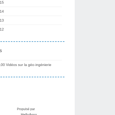
15
14
13
12
s
100 Vidéos sur la géo-ingénierie
Propulsé par
HelloAsso