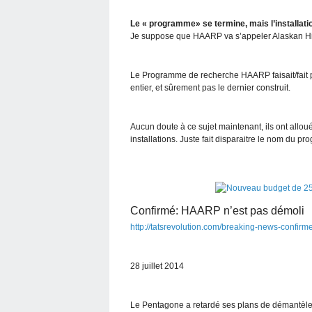
Le « programme» se termine, mais l’installatio
Je suppose que HAARP va s’appeler Alaskan Hig
Le Programme de recherche HAARP faisait/fait pa
entier, et sûrement pas le dernier construit.
Aucun doute à ce sujet maintenant, ils ont allo
installations. Juste fait disparaitre le nom du
Confirmé: HAARP n’est pas démoli
http://tatsrevolution.com/breaking-news-confir
28 juillet 2014
Le Pentagone a retardé ses plans de démantèle