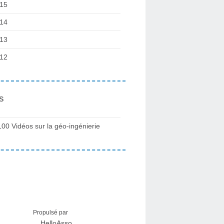
15
14
13
12
s
100 Vidéos sur la géo-ingénierie
Propulsé par
HelloAsso