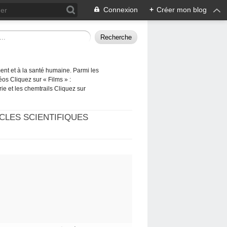
Connexion
+
Créer mon blog
ement et à la santé humaine. Parmi les
éos Cliquez sur « Films » :
rie et les chemtrails Cliquez sur
CLES SCIENTIFIQUES