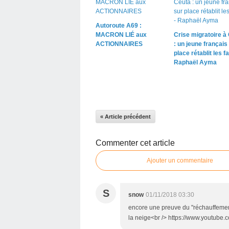
Autoroute A69 :
MACRON LIÉ aux
Crise migratoire à
ACTIONNAIRES
: un jeune français
place rétablit les fai
Raphaël Ayma
« Article précédent
Commenter cet article
Ajouter un commentaire
S
snow
01/11/2018 03:30
encore une preuve du "réchauffement.
la neige<br /> https://www.youtub