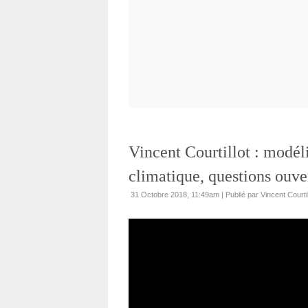
Vincent Courtillot : modé
climatique, questions ouve
31 Octobre 2018, 11:49am
|
Publié par Vincent Courtil