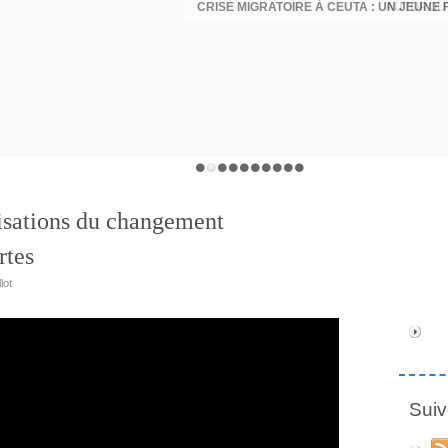
lisations du changement
rtes
lot
Suiv