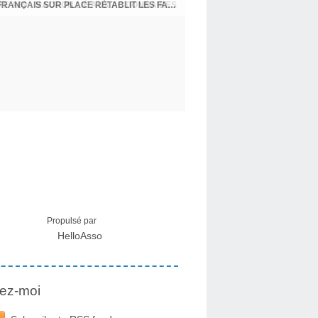
CRISE MIGRATOIRE À CEUTA : UN JEUNE FRANÇAIS SUR PLACE RÉTABLIT LES FAITS ! - RAPHAËL AYMA
Propulsé par
HelloAsso
ez-moi