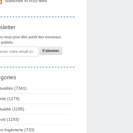
Subscribe to RSS feed
letter
z-vous pour être averti des nouveaux
s publiés.
gories
tualités
(7341)
nté
(1279)
tualité
(1195)
vid
(1193)
o-Ingénierie
(733)