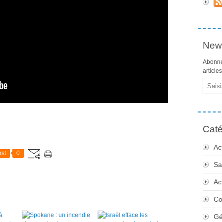
News
Abonne
article
Email
Caté
Ac
st
0
Sa
Ac
Co
Gé