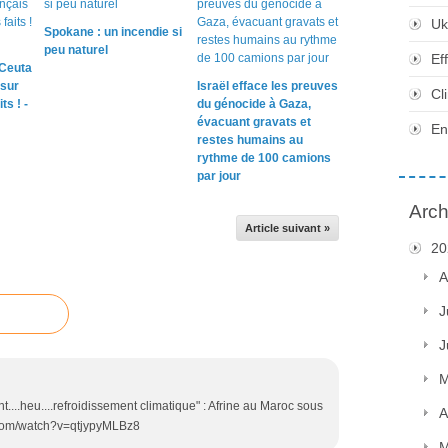
Uk
Spokane : un incendie si
peu naturel
Ef
 Ceuta
 sur
Israël efface les preuves
Cl
ts ! -
du génocide à Gaza,
évacuant gravats et
En
restes humains au
rythme de 100 camions
par jour
Arch
Article suivant »
20
A
J
J
M
...heu....refroidissement climatique" : Afrine au Maroc sous
A
e.com/watch?v=qtjypyMLBz8
M