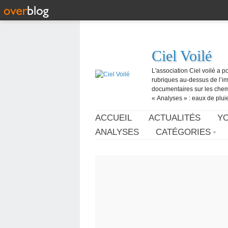
Ciel Voilé
L'association Ciel voilé a p
rubriques au-dessus de l’ima
documentaires sur les chemtr
« Analyses » : eaux de pluie,
ACCUEIL
ACTUALITÉS
Y
ANALYSES
CATÉGORIES