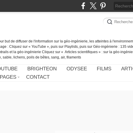
our but de diffuser de l'information sur la géo-ingénierie, les atteintes à l'environn
ge : Cliquez sur « YouTube », puis sur Playlists, puis sur Géo-ingénierie : 135 vid
ails et la géo-ingénierie Cliquez sur « Articles scientifiques » : sur la géo-ingénie
 sable, lichens, poils de bêtes, sang, air, filaments
OUTUBE
BRIGHTEON
ODYSEE
FILMS
ARTI
PAGES
CONTACT