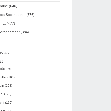
raine
(640)
fets Secondaires
(576)
imat
(477)
vironnement
(384)
ives
26
oût
(26)
uillet
(163)
uin
(168)
ai
(173)
vril
(160)
ars