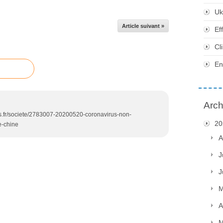
Uk
Article suivant »
Ef
Cl
En
Arch
es.fr/societe/2783007-20200520-coronavirus-non-
20
e-chine
A
J
J
M
A
M