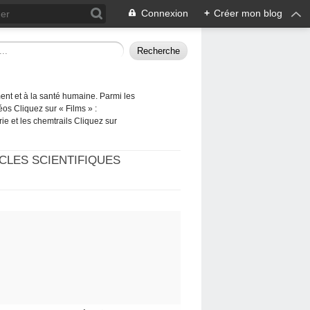
Connexion
+
Créer mon blog
ement et à la santé humaine. Parmi les
éos Cliquez sur « Films » :
rie et les chemtrails Cliquez sur
CLES SCIENTIFIQUES