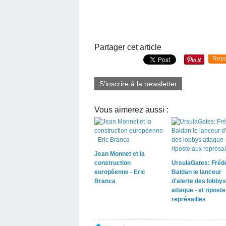
Partager cet article
Repo
S'inscrire à la newsletter
Vous aimerez aussi :
Jean Monnet et la
construction
UrsulaGates: Fréd
européenne - Eric
Baldan le lanceur
Branca
d'alerte des lobbys
attaque - et ripost
représailles