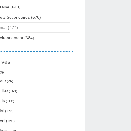
raine
(640)
fets Secondaires
(576)
imat
(477)
vironnement
(384)
ives
26
oût
(26)
uillet
(163)
uin
(168)
ai
(173)
vril
(160)
ars