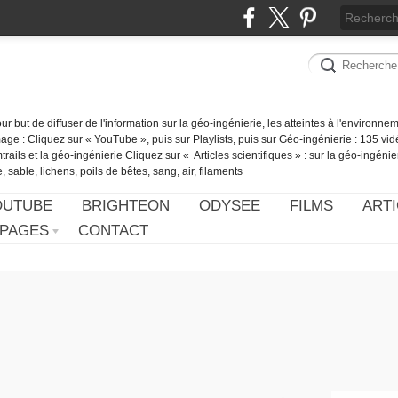
our but de diffuser de l'information sur la géo-ingénierie, les atteintes à l'environn
ge : Cliquez sur « YouTube », puis sur Playlists, puis sur Géo-ingénierie : 135 vid
ails et la géo-ingénierie Cliquez sur « Articles scientifiques » : sur la géo-ingénie
 sable, lichens, poils de bêtes, sang, air, filaments
OUTUBE
BRIGHTEON
ODYSEE
FILMS
ARTI
PAGES
CONTACT