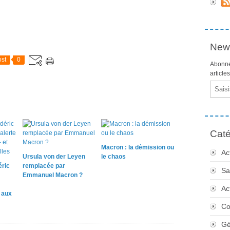
News
st
0
Abonne
article
Email
Caté
Macron : la démission ou
Ac
Ursula von der Leyen
le chaos
éric
remplacée par
Sa
Emmanuel Macron ?
Ac
e aux
Co
Gé