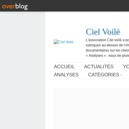
Ciel Voilé
L'association Ciel voilé a p
rubriques au-dessus de l’ima
documentaires sur les chemtr
« Analyses » : eaux de pluie,
ACCUEIL
ACTUALITÉS
Y
ANALYSES
CATÉGORIES