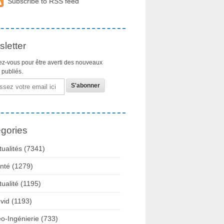
Subscribe to RSS feed
letter
z-vous pour être averti des nouveaux
s publiés.
gories
tualités
(7341)
nté
(1279)
tualité
(1195)
vid
(1193)
o-Ingénierie
(733)