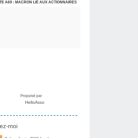
E A69 : MACRON LIÉ AUX ACTIONNAIRES
CRISE MIGRATOIRE À CEUTA : UN JEUNE FRANÇAIS SUR PLACE RÉTABLIT LES FAITS ! - RAPHAËL AYMA
Propulsé par
HelloAsso
ez-moi