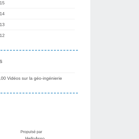
15
14
13
12
s
100 Vidéos sur la géo-ingénierie
Propulsé par
HelloAsso