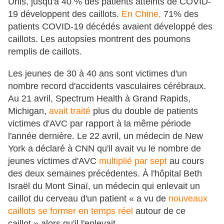
Unis, jusqu'à 40 % des patients atteints de COVID-
19 développent des caillots.
En Chine,
71% des
patients COVID-19 décédés avaient développé des
caillots. Les autopsies montrent des poumons
remplis de caillots.
Les jeunes de 30 à 40 ans sont victimes d'un
nombre record d'accidents vasculaires cérébraux.
Au 21 avril, Spectrum Health à Grand Rapids,
Michigan,
avait traité
plus du double de patients
victimes d'AVC par rapport à la même période
l'année dernière. Le 22 avril, un médecin de New
York a déclaré à CNN qu'il avait vu le nombre de
jeunes victimes d'AVC
multiplié par sept
au cours
des deux semaines précédentes. À l'hôpital Beth
Israël du Mont Sinaï, un médecin qui enlevait un
caillot du cerveau d'un patient « a vu de
nouveaux
caillots se former en temps réel
autour de ce
caillot » alors qu'il l'enlevait.