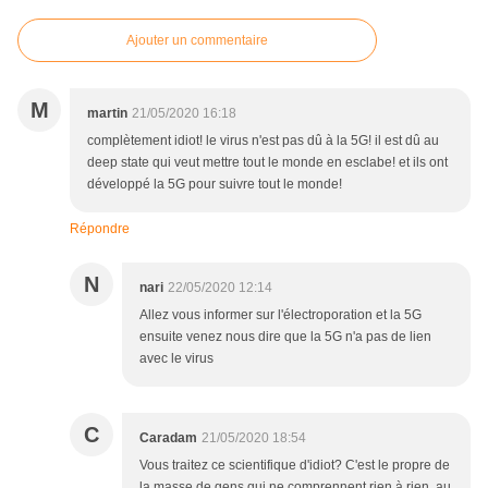
Ajouter un commentaire
M
martin
21/05/2020 16:18
complètement idiot! le virus n'est pas dû à la 5G! il est dû au
deep state qui veut mettre tout le monde en esclabe! et ils ont
développé la 5G pour suivre tout le monde!
Répondre
N
nari
22/05/2020 12:14
Allez vous informer sur l'électroporation et la 5G
ensuite venez nous dire que la 5G n'a pas de lien
avec le virus
C
Caradam
21/05/2020 18:54
Vous traitez ce scientifique d'idiot? C'est le propre de
la masse de gens qui ne comprennent rien à rien, au