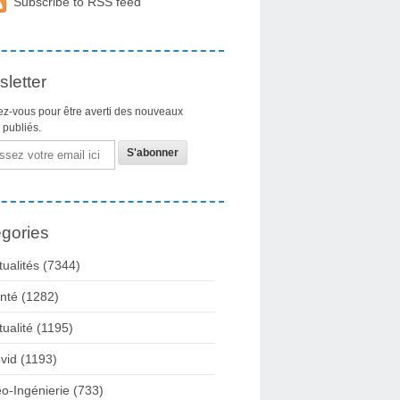
Subscribe to RSS feed
letter
z-vous pour être averti des nouveaux
s publiés.
gories
tualités
(7344)
nté
(1282)
tualité
(1195)
vid
(1193)
o-Ingénierie
(733)