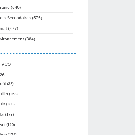
raine
(640)
fets Secondaires
(576)
imat
(477)
vironnement
(384)
ives
26
oût
(32)
uillet
(163)
uin
(168)
ai
(173)
vril
(160)
ars