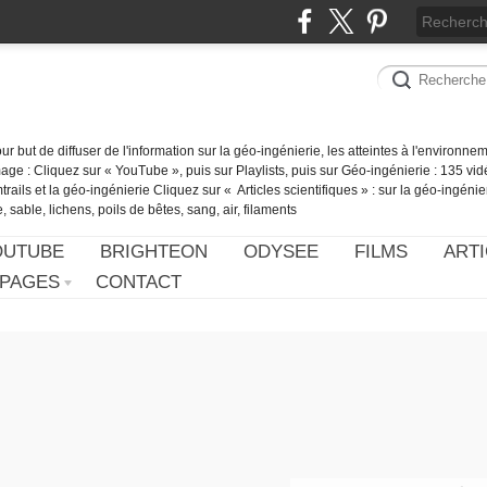
our but de diffuser de l'information sur la géo-ingénierie, les atteintes à l'environn
ge : Cliquez sur « YouTube », puis sur Playlists, puis sur Géo-ingénierie : 135 vid
ails et la géo-ingénierie Cliquez sur « Articles scientifiques » : sur la géo-ingénie
 sable, lichens, poils de bêtes, sang, air, filaments
OUTUBE
BRIGHTEON
ODYSEE
FILMS
ARTI
PAGES
CONTACT