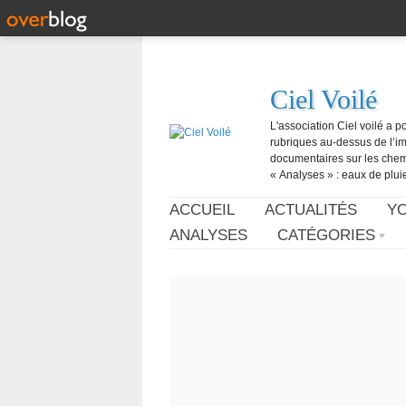
Ciel Voilé
L'association Ciel voilé a p
rubriques au-dessus de l’ima
documentaires sur les chemtr
« Analyses » : eaux de pluie,
ACCUEIL
ACTUALITÉS
Y
ANALYSES
CATÉGORIES