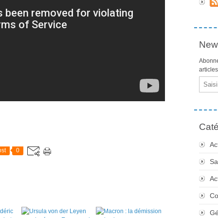
News
Abonne
article
Email
Caté
Ac
st
0
Sa
Ac
Co
Gé