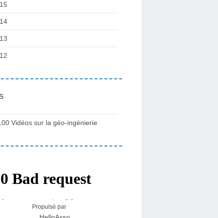
15
14
13
12
s
100 Vidéos sur la géo-ingénierie
Propulsé par
HelloAsso