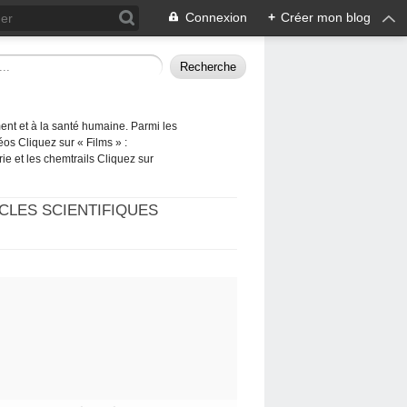
Connexion
+
Créer mon blog
ement et à la santé humaine. Parmi les
éos Cliquez sur « Films » :
rie et les chemtrails Cliquez sur
CLES SCIENTIFIQUES