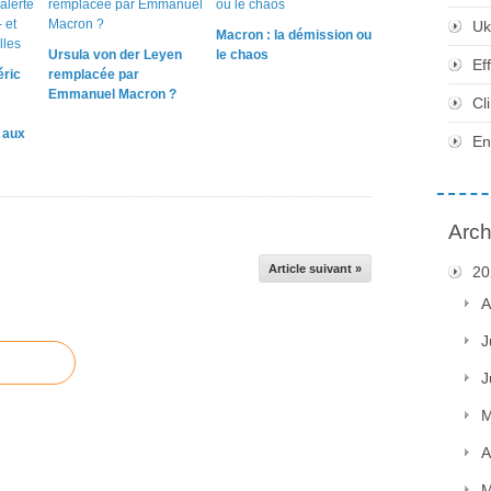
Uk
Macron : la démission ou
Ursula von der Leyen
le chaos
Ef
éric
remplacée par
Emmanuel Macron ?
Cl
e aux
En
Arch
Article suivant »
20
A
J
J
M
A
M