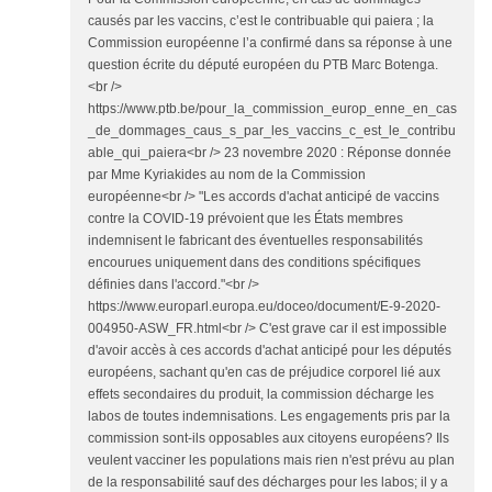
causés par les vaccins, c’est le contribuable qui paiera ; la
Commission européenne l’a confirmé dans sa réponse à une
question écrite du député européen du PTB Marc Botenga.
<br />
https://www.ptb.be/pour_la_commission_europ_enne_en_cas
_de_dommages_caus_s_par_les_vaccins_c_est_le_contribu
able_qui_paiera<br /> 23 novembre 2020 : Réponse donnée
par Mme Kyriakides au nom de la Commission
européenne<br /> "Les accords d'achat anticipé de vaccins
contre la COVID-19 prévoient que les États membres
indemnisent le fabricant des éventuelles responsabilités
encourues uniquement dans des conditions spécifiques
définies dans l'accord."<br />
https://www.europarl.europa.eu/doceo/document/E-9-2020-
004950-ASW_FR.html<br /> C'est grave car il est impossible
d'avoir accès à ces accords d'achat anticipé pour les députés
européens, sachant qu'en cas de préjudice corporel lié aux
effets secondaires du produit, la commission décharge les
labos de toutes indemnisations. Les engagements pris par la
commission sont-ils opposables aux citoyens européens? Ils
veulent vacciner les populations mais rien n'est prévu au plan
de la responsabilité sauf des décharges pour les labos; il y a