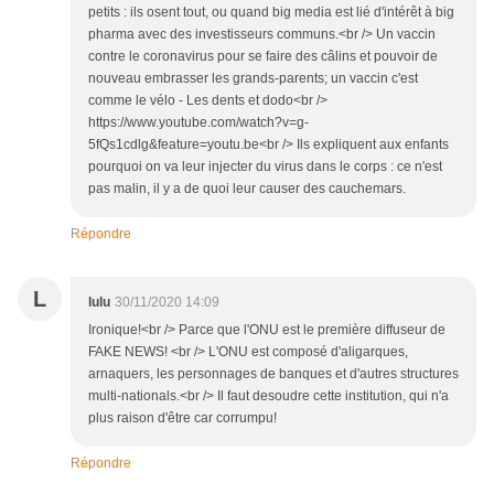
petits : ils osent tout, ou quand big media est lié d'intérêt à big
pharma avec des investisseurs communs.<br /> Un vaccin
contre le coronavirus pour se faire des câlins et pouvoir de
nouveau embrasser les grands-parents; un vaccin c'est
comme le vélo - Les dents et dodo<br />
https://www.youtube.com/watch?v=g-
5fQs1cdlg&feature=youtu.be<br /> Ils expliquent aux enfants
pourquoi on va leur injecter du virus dans le corps : ce n'est
pas malin, il y a de quoi leur causer des cauchemars.
Répondre
L
lulu
30/11/2020 14:09
Ironique!<br /> Parce que l'ONU est le première diffuseur de
FAKE NEWS! <br /> L'ONU est composé d'aligarques,
arnaquers, les personnages de banques et d'autres structures
multi-nationals.<br /> Il faut desoudre cette institution, qui n'a
plus raison d'être car corrumpu!
Répondre