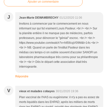
Ajouter un commentaire
J
Jean-Marie DEWAMBRECHY
01/12/2020 11:06
Invitons à commencer par le commencement en nous
informant sur qui fut vraiment Louis Pasteur..<br /> <br /> Sur
la planète entière il ne manque pas de médecins, parfois
professeurs, pour dénoncer le "génial" escroc. <br /> <br />
https://www.youtube.com/watch?v=hlt56cgV09M&t=14s <br />
<br /> NB. Quand on parle de l'institut Pasteur dans les
médias ces temps-ci on oublie souvent d'accoler SANOFI un
laboratoire pharmaceutique très connu pour sa philanthropie
<br /> <br /> Dès le départ cette association était très
interrogeante.
Répondre
V
vieux et malades cobayes
30/11/2020 19:36
Plan vaccinal de l'HAS ou eugénisme: il n'y a pas eu assez de
morts liquidés dans les EHPAD; après les milliers de morts
dans les EHPAD au rivotril, priorité des résidents des EHPAD