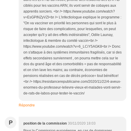
ciblés pour les vaccins ARN; ils vont servir de cobayes aux
apprentis sorciers. <br /> https://www.youtube.com/watch?
v=EsGPINZyVZI<br /> L'infectiologue explique le programme :
"On va vacciner en priorité les personnes qui sont le plus à
risque de faire des complications, pour lesquelles, on peut
accepter qu'il y ait des effets indésirables", Odile Launay,
infectiologue & membre du comité vaccin<br />
https://www.youtube.com/watch?v=6_LCiY5AGK8<br /> Donc
on s'attaque à des systèmes immunitaires fragilisés, car si des
effets secondaires surviennent , on pourra mettre cela sur le
dos du grand âge et des comorbidités = pas de responsabilité
et on s'en lave les mains; au contraire, économies de
pensions réalisées en cas de décès précoce= tout bénéfice!
<br /> https://resistancerepublicaine.com/2020/11/22/4-aveux-
enormes-du-professeur-lelievre-vieux-et-malades-vont-servir-
de-rats-de-labos-pour-tester-le-vaccin/
Répondre
P
position de la commission
30/11/2020 18:03
Pour la Commission européenne, en cas de dommages