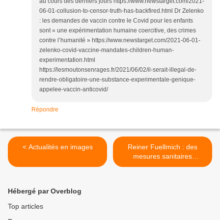
au cours des derniers jours https://www.newstarget.com/2021-
06-01-collusion-to-censor-truth-has-backfired.html Dr Zelenko
: les demandes de vaccin contre le Covid pour les enfants
sont « une expérimentation humaine coercitive, des crimes
contre l’humanité » https://www.newstarget.com/2021-06-01-
zelenko-covid-vaccine-mandates-children-human-
experimentation.html
https://lesmoutonsenrages.fr/2021/06/02/il-serait-illegal-de-
rendre-obligatoire-une-substance-experimentale-genique-
appelee-vaccin-anticovid/
Répondre
< Actualités en images
Reiner Fuellmich : des
mesures sanitaires
injustifiées >
Hébergé par Overblog
Top articles