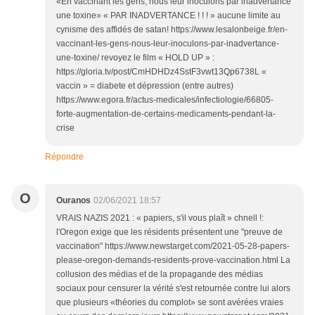
«En vaccinant les gens, nous leur inoculons par inadvertance
une toxine» « PAR INADVERTANCE ! ! ! » aucune limite au
cynisme des affidés de satan! https://www.lesalonbeige.fr/en-
vaccinant-les-gens-nous-leur-inoculons-par-inadvertance-
une-toxine/ revoyez le film « HOLD UP » :
https://gloria.tv/post/CmHDHDz4SstF3vwt13Qp6738L «
vaccin » = diabete et dépression (entre autres)
https://www.egora.fr/actus-medicales/infectiologie/66805-
forte-augmentation-de-certains-medicaments-pendant-la-
crise
Répondre
O
Ouranos
02/06/2021 18:57
VRAIS NAZIS 2021 : « papiers, s'il vous plaît » chnell !:
l'Oregon exige que les résidents présentent une "preuve de
vaccination" https://www.newstarget.com/2021-05-28-papers-
please-oregon-demands-residents-prove-vaccination.html La
collusion des médias et de la propagande des médias
sociaux pour censurer la vérité s'est retournée contre lui alors
que plusieurs «théories du complot» se sont avérées vraies