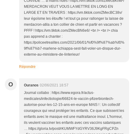
CONVIDE … a mains nues ! https://vm.tiktok.com/ZMecBKnkF/
MERDACRON VEUT VOUS LA METTRE EN LONG EN
LARGE ET EN TRAVERS : https://vm.tiktok.com/ZMecBC38v/
leur égoïsme les étouffe ! et tout ça pour rallonger la laisse de
merdacron-atila a ton collier de chien et partir en vacances ?
PFFF ! https://vm.tiktok.com/ZMecBN6e6/ <br /> <br /> chia
pas apprend a chanter :
https://policeetrealites.com/2021/06/01/%f0%9f%87%ab%f0%
9f%87%b7-marlene-schiappa-sest-fait-voler-un-disque-dur-
externe-au-ministere-de-linterieur/
Répondre
O
Ouranos
02/06/2021 18:57
Journal collabo : https://www.egora.fr/actus-
medicales/infectiologie/66824-le-vaccin-pfizerbiontech-
autorise-pour-les-12-15-ans-en-europe MAIS ! : Un collectif
courageux qui veut protéger les enfants. Ce que subissent les
enfants avec le masque est une maltraitance inouï. L'horreur,
ils veulent vacciner les enfants avec ces vaccins sataniques
… https://gloria.tv/post/rKUMWFYdGYRV36J9KgFRgCPZn