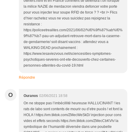
owners.html et en France comment se defendra t on lorsque
la milice NAZIE de merdacron viendra defoncer votre porte
pour vous injecter leur soupe RFID de force ? ? <br /> Flics
d’hier rachetez vous ne vous suicidez pas rejoignez la
resistance :
https://policeetrealites.com/2021/06/02/%f0%9f%87%ab%f0%
9f%87%b7-pau-un-adjudant-retrouve-mort-dans-la-caserne-
de-gendarmerie/ soit disant vaccins : attendez vous a
WALKING DEAD prochainement :
https://www.lesaviezvous.net/sciences/des-symptomes-
psychotiques-severes-ont-ete-decouverts-chez-certaines-
personnes-atteintes-du-covid-19.html
Répondre
O
Ouranos
02/06/2021 18:58
On ne stoppe pas l’imbécillité heureuse HALLUCINANT ! les
rats de labo sont contents de mourir ou d’etre pucés ! et font la
HOLA ! https://vm.tiktok.com/ZMecWeSkD/ injection pour cons
vides et effets seconds https://vm.tiktok.com/ZMecCbKVh/ la
symbolique de l’humanité déversée dans une poubelle