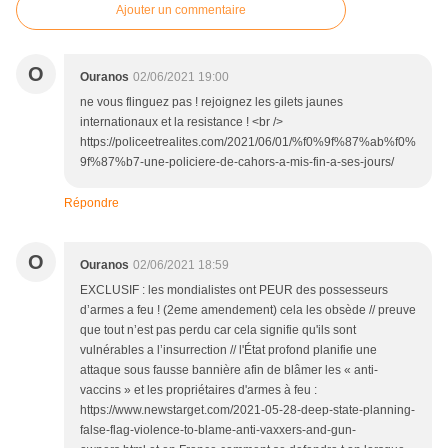
Ajouter un commentaire
O
Ouranos
02/06/2021 19:00
ne vous flinguez pas ! rejoignez les gilets jaunes
internationaux et la resistance ! <br />
https://policeetrealites.com/2021/06/01/%f0%9f%87%ab%f0%
9f%87%b7-une-policiere-de-cahors-a-mis-fin-a-ses-jours/
Répondre
O
Ouranos
02/06/2021 18:59
EXCLUSIF : les mondialistes ont PEUR des possesseurs
d’armes a feu ! (2eme amendement) cela les obsède // preuve
que tout n’est pas perdu car cela signifie qu'ils sont
vulnérables a l’insurrection // l'État profond planifie une
attaque sous fausse bannière afin de blâmer les « anti-
vaccins » et les propriétaires d'armes à feu :
https://www.newstarget.com/2021-05-28-deep-state-planning-
false-flag-violence-to-blame-anti-vaxxers-and-gun-