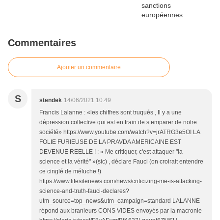
Commentaires
Ajouter un commentaire
S
stendek
14/06/2021 10:49
Francis Lalanne : «les chiffres sont truqués , Il y a une
dépression collective qui est en train de s’emparer de notre
société» https://www.youtube.com/watch?v=jrATRG3e5OI LA
FOLIE FURIEUSE DE LA PRAVDA AMERICAINE EST
DEVENUE REELLE ! : « Me critiquer, c'est attaquer "la
science et la vérité" »(sic) , déclare Fauci (on croirait entendre
ce cinglé de méluche !)
https://www.lifesitenews.com/news/criticizing-me-is-attacking-
science-and-truth-fauci-declares?
utm_source=top_news&utm_campaign=standard LALANNE
répond aux branleurs CONS VIDES envoyés par la macronie