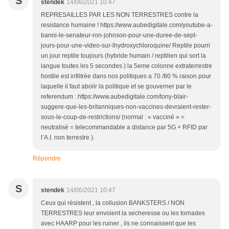
S
stendek
14/06/2021 10:47
REPRESAILLES PAR LES NON TERRESTRES contre la
resistance humaine ! https://www.aubedigitale.com/youtube-a-
banni-le-senateur-ron-johnson-pour-une-duree-de-sept-
jours-pour-une-video-sur-lhydroxychloroquine/ Reptile pourri
un jour reptile toujours (hybride humain / reptilien qui sort la
langue toutes les 5 secondes ) la 5eme colonne extraterrestre
hostile est infiltrée dans nos politiques a 70 /80 % raison pour
laquelle il faut abolir la politique et se gouverner par le
referendum : https://www.aubedigitale.com/tony-blair-
suggere-que-les-britanniques-non-vaccines-devraient-rester-
sous-le-coup-de-restrictions/ (normal : « vacciné » =
neutralisé = telecommandable a distance par 5G + RFID par
l’A.I. non terrestre ).
Répondre
S
stendek
14/06/2021 10:47
Ceux qui résistent , la collusion BANKSTERS / NON
TERRESTRES leur envoient la secheresse ou les tornades
avec HAARP pour les ruiner , ils ne connaissent que les