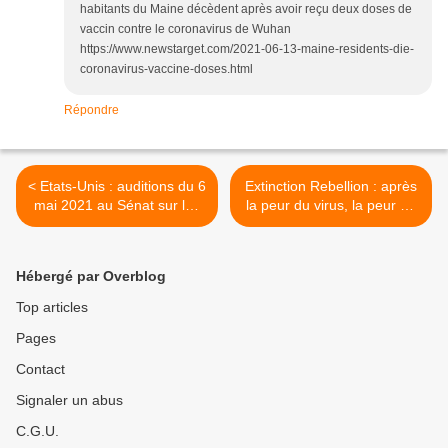
habitants du Maine décèdent après avoir reçu deux doses de
vaccin contre le coronavirus de Wuhan
https://www.newstarget.com/2021-06-13-maine-residents-die-
coronavirus-vaccine-doses.html
Répondre
< Etats-Unis : auditions du 6
Extinction Rebellion : après
mai 2021 au Sénat sur les
la peur du virus, la peur du
vaccins covid
climat >
Hébergé par Overblog
Top articles
Pages
Contact
Signaler un abus
C.G.U.