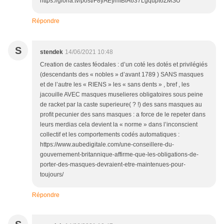
https://gloria.tv/post/F8yAEymfBfA637Lgqupt6ZMSU
Répondre
S
stendek
14/06/2021 10:48
Creation de castes féodales : d’un coté les dotés et privilégiés
(descendants des « nobles » d’avant 1789 ) SANS masques
et de l’autre les « RIENS » les « sans dents » , bref , les
jacouille AVEC masques muselieres obligatoires sous peine
de racket par la caste superieure( ? !) des sans masques au
profit pecunier des sans masques : a force de le repeter dans
leurs merdias cela devient la « norme » dans l’inconscient
collectif et les comportements codés automatiques :
https://www.aubedigitale.com/une-conseillere-du-
gouvernement-britannique-affirme-que-les-obligations-de-
porter-des-masques-devraient-etre-maintenues-pour-
toujours/
Répondre