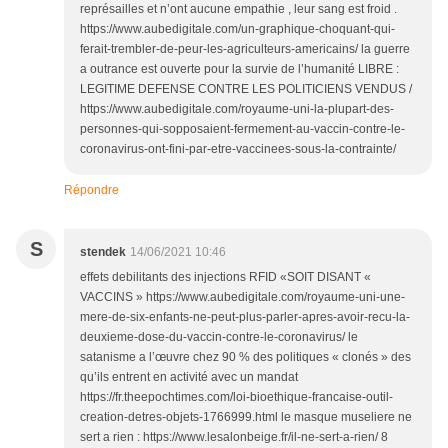
représailles et n’ont aucune empathie , leur sang est froid .
https://www.aubedigitale.com/un-graphique-choquant-qui-
ferait-trembler-de-peur-les-agriculteurs-americains/ la guerre
a outrance est ouverte pour la survie de l’humanité LIBRE :
LEGITIME DEFENSE CONTRE LES POLITICIENS VENDUS /
https://www.aubedigitale.com/royaume-uni-la-plupart-des-
personnes-qui-sopposaient-fermement-au-vaccin-contre-le-
coronavirus-ont-fini-par-etre-vaccinees-sous-la-contrainte/
Répondre
S
stendek
14/06/2021 10:46
effets debilitants des injections RFID «SOIT DISANT «
VACCINS » https://www.aubedigitale.com/royaume-uni-une-
mere-de-six-enfants-ne-peut-plus-parler-apres-avoir-recu-la-
deuxieme-dose-du-vaccin-contre-le-coronavirus/ le
satanisme a l’œuvre chez 90 % des politiques « clonés » des
qu’ils entrent en activité avec un mandat
https://fr.theepochtimes.com/loi-bioethique-francaise-outil-
creation-detres-objets-1766999.html le masque museliere ne
sert a rien : https://www.lesalonbeige.fr/il-ne-sert-a-rien/ 8