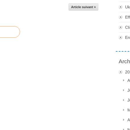
Uk
Article suivant »
Ef
Cl
En
Arch
20
A
J
J
M
A
M