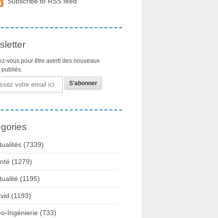
Subscribe to RSS feed
letter
z-vous pour être averti des nouveaux
s publiés.
gories
tualités
(7339)
nté
(1279)
tualité
(1195)
vid
(1193)
o-Ingénierie
(733)