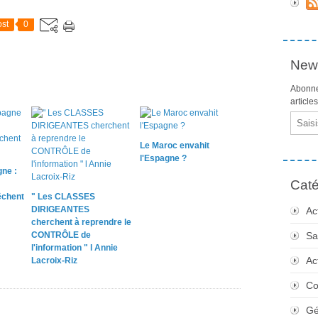
st
0
News
Abonne
article
Email
Le Maroc envahit
l'Espagne ?
ne :
Caté
chent
" Les CLASSES
DIRIGEANTES
Ac
cherchent à reprendre le
CONTRÔLE de
Sa
l'information " l Annie
Ac
Lacroix-Riz
Co
Gé