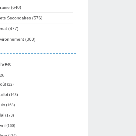
raine
(640)
fets Secondaires
(576)
imat
(477)
vironnement
(383)
ives
26
oût
(22)
uillet
(163)
uin
(168)
ai
(173)
vril
(160)
ars