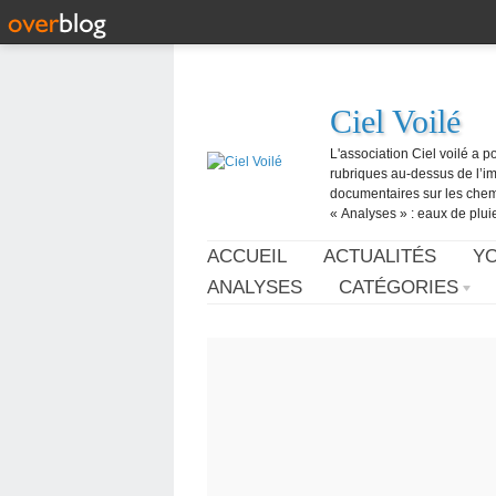
Ciel Voilé
L'association Ciel voilé a p
rubriques au-dessus de l’ima
documentaires sur les chemtr
« Analyses » : eaux de pluie,
ACCUEIL
ACTUALITÉS
Y
ANALYSES
CATÉGORIES