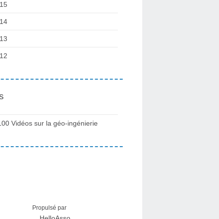
15
14
13
12
s
100 Vidéos sur la géo-ingénierie
Propulsé par
HelloAsso