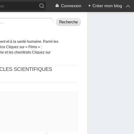
Connexion
+
Créer mon blog
ement et à la santé humaine. Parmi les
éos Cliquez sur « Films » :
rie et les chemtrails Cliquez sur
CLES SCIENTIFIQUES