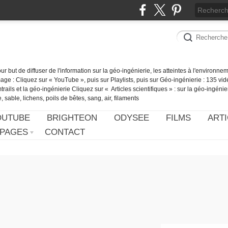
our but de diffuser de l'information sur la géo-ingénierie, les atteintes à l'environn
ge : Cliquez sur « YouTube », puis sur Playlists, puis sur Géo-ingénierie : 135 vid
ails et la géo-ingénierie Cliquez sur « Articles scientifiques » : sur la géo-ingénie
 sable, lichens, poils de bêtes, sang, air, filaments
OUTUBE
BRIGHTEON
ODYSEE
FILMS
ARTI
PAGES
CONTACT