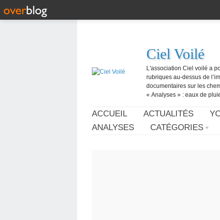
Ciel Voilé
L'association Ciel voilé a p
rubriques au-dessus de l’ima
documentaires sur les chemtr
« Analyses » : eaux de pluie,
ACCUEIL
ACTUALITÉS
Y
ANALYSES
CATÉGORIES