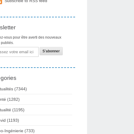
Subscribe to RSS feed
letter
z-vous pour être averti des nouveaux
s publiés.
gories
tualités
(7344)
nté
(1282)
tualité
(1195)
vid
(1193)
o-Ingénierie
(733)