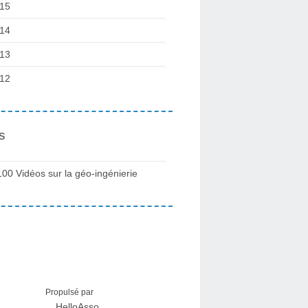
15
14
13
12
s
100 Vidéos sur la géo-ingénierie
Propulsé par
HelloAsso