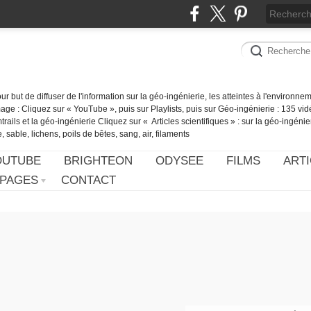
our but de diffuser de l'information sur la géo-ingénierie, les atteintes à l'environn
ge : Cliquez sur « YouTube », puis sur Playlists, puis sur Géo-ingénierie : 135 vid
ails et la géo-ingénierie Cliquez sur « Articles scientifiques » : sur la géo-ingénie
 sable, lichens, poils de bêtes, sang, air, filaments
OUTUBE
BRIGHTEON
ODYSEE
FILMS
ARTI
PAGES
CONTACT