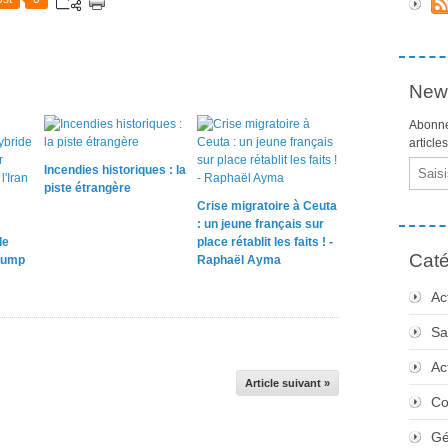
News
Abonne
article
Email
Incendies historiques : la
piste étrangère
Crise migratoire à Ceuta
: un jeune français sur
le
place rétablit les faits ! -
Caté
rump
Raphaël Ayma
Ac
Sa
Ac
Article suivant »
Co
Gé