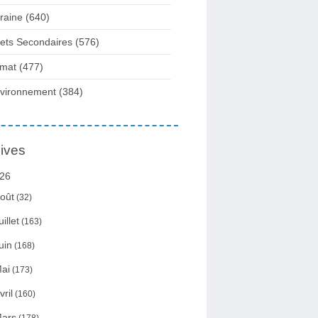
raine
(640)
fets Secondaires
(576)
imat
(477)
vironnement
(384)
ives
26
oût
(32)
uillet
(163)
uin
(168)
ai
(173)
vril
(160)
ars