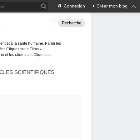
Connexion
+
Créer mon blog
ement et à la santé humaine. Parmi les
éos Cliquez sur « Films » :
rie et les chemtrails Cliquez sur
CLES SCIENTIFIQUES