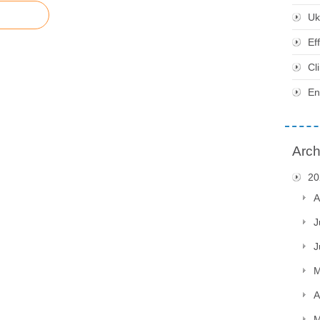
Uk
Ef
Cl
En
Arch
20
A
J
J
M
A
M