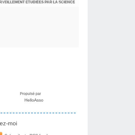
ERVEILLEMENT ÉTUDIÉES PAR LA SCIENCE
L : RECEVOIR LE MESSAGE DES PLANTES
Propulsé par
HelloAsso
ez-moi