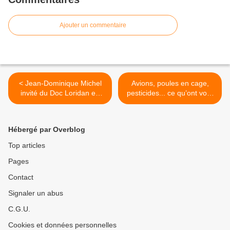
Ajouter un commentaire
< Jean-Dominique Michel
Avions, poules en cage,
invité du Doc Loridan en
pesticides... ce qu’ont voté
direct : du lourd
les députés sous Macron >
Hébergé par Overblog
Top articles
Pages
Contact
Signaler un abus
C.G.U.
Cookies et données personnelles