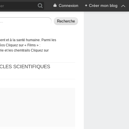
Connexion
+
Créer mon blog
ement et à la santé humaine. Parmi les
éos Cliquez sur « Films » :
rie et les chemtrails Cliquez sur
CLES SCIENTIFIQUES