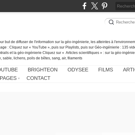
our but de diffuser de l'information sur la géo-ingénierie, les atteintes à l'environn
ge : Cliquez sur « YouTube », puis sur Playlists, puis sur Géo-ingénierie : 135 vid
ails et la géo-ingénierie Cliquez sur « Articles scientifiques » : sur la géo-ingénie
 sable, lichens, poils de bêtes, sang, air, filaments
OUTUBE
BRIGHTEON
ODYSEE
FILMS
ARTI
PAGES
CONTACT