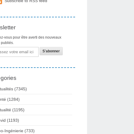
Subscribe to RSS feed
letter
z-vous pour être averti des nouveaux
s publiés.
gories
tualités
(7345)
nté
(1284)
tualité
(1195)
vid
(1193)
o-Ingénierie
(733)