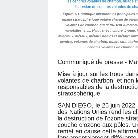
Figure 1. Graphique illustrant les principale
nuage stratosphérique polaire chargé de part
volantes de charbon qui détruisent directem
nanobilles, etc... Halogènes : chlore, brome,
minéraux, métaux, métaux nobles et métaux mixt
cendres volantes de charbon. nuage stratosphé
cendres volantes de charbon 
Communiqué de presse - Marv
Mise à jour sur les trous dan
volantes de charbon, et non l
responsables de la destructi
stratosphérique.
SAN DIEGO, le 25 juin 2022 
des Nations Unies rend les c
la destruction de l'ozone str
couche d'ozone aux pôles. Un
remet en cause cette affirma
fondamentalement différente 