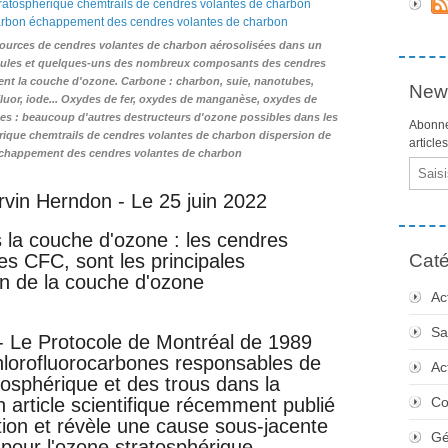
s sources de cendres volantes de charbon aérosolisées dans un
icules et quelques-uns des nombreux composants des cendres
ent la couche d'ozone. Carbone : charbon, suie, nanotubes,
News
 fluor, iode... Oxydes de fer, oxydes de manganèse, oxydes de
es : beaucoup d'autres destructeurs d'ozone possibles dans les
Abonne
rique chemtrails de cendres volantes de charbon dispersion de
article
échappement des cendres volantes de charbon
Email
in Herndon - Le 25 juin 2022
s la couche d'ozone : les cendres
es CFC, sont les principales
Caté
on de la couche d'ozone
Ac
Sa
- Le Protocole de Montréal de 1989
hlorofluorocarbones responsables de
Ac
atosphérique et des trous dans la
 article scientifique récemment publié
Co
tion et révèle une cause sous-jacente
Gé
pour l'ozone stratosphérique.