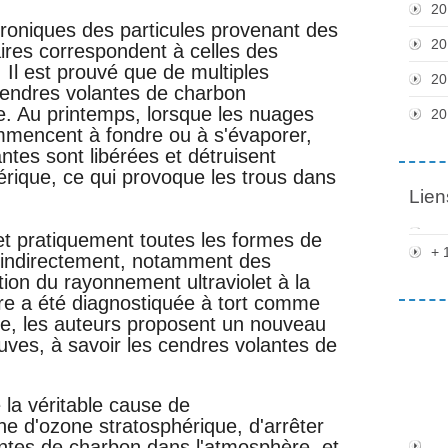
20
roniques des particules provenant des
20
ires correspondent à celles des
Il est prouvé que de multiples
20
cendres volantes de charbon
e. Au printemps, lorsque les nuages
20
mmencent à fondre ou à s'évaporer,
ntes sont libérées et détruisent
érique, ce qui provoque les trous dans
Lien
et pratiquement toutes les formes de
+ 
u indirectement, notamment des
on du rayonnement ultraviolet à la
rre a été diagnostiquée à tort comme
cle, les auteurs proposent un nouveau
uves, à savoir les cendres volantes de
e la véritable cause de
e d'ozone stratosphérique, d'arrêter
antes de charbon dans l'atmosphère, et