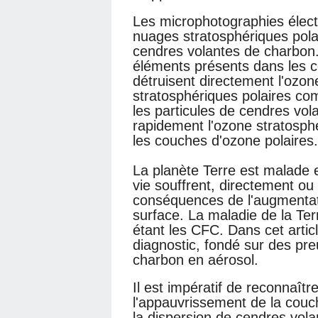
Les microphotographies élect
nuages stratosphériques pola
cendres volantes de charbon. 
éléments présents dans les 
détruisent directement l'ozon
stratosphériques polaires co
les particules de cendres vola
rapidement l'ozone stratosph
les couches d'ozone polaires.
La planète Terre est malade 
vie souffrent, directement o
conséquences de l'augmentati
surface. La maladie de la Te
étant les CFC. Dans cet arti
diagnostic, fondé sur des pre
charbon en aérosol.
Il est impératif de reconnaîtr
l'appauvrissement de la couch
la dispersion de cendres vol