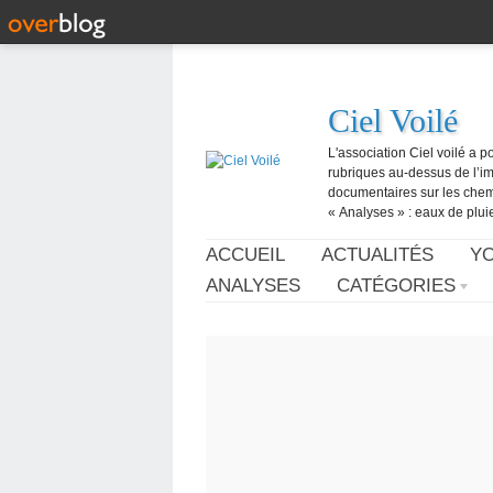
Ciel Voilé
L'association Ciel voilé a p
rubriques au-dessus de l’ima
documentaires sur les chemtr
« Analyses » : eaux de pluie,
ACCUEIL
ACTUALITÉS
Y
ANALYSES
CATÉGORIES