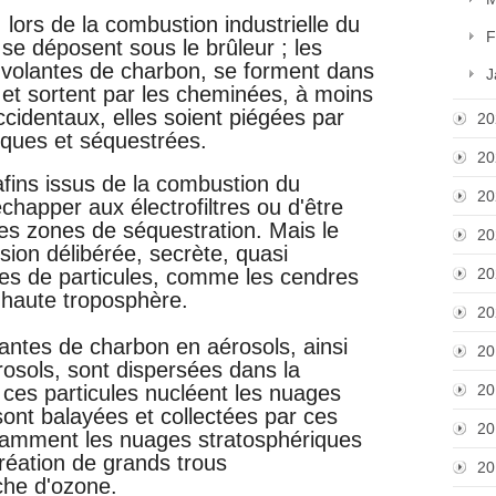
lors de la combustion industrielle du
F
se déposent sous le brûleur ; les
 volantes de charbon, se forment dans
J
 et sortent par les cheminées, à moins
identaux, elles soient piégées par
20
tiques et séquestrées.
20
afins issus de la combustion du
20
chapper aux électrofiltres ou d'être
es zones de séquestration. Mais le
20
sion délibérée, secrète, quasi
les de particules, comme les cendres
20
 haute troposphère.
20
antes de charbon en aérosols, ainsi
20
rosols, sont dispersées dans la
ces particules nucléent les nuages
20
sont balayées et collectées par ces
20
otamment les nuages stratosphériques
 création de grands trous
20
che d'ozone.