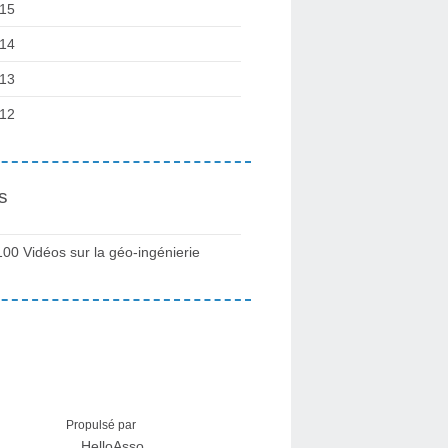
15
14
13
12
s
100 Vidéos sur la géo-ingénierie
Propulsé par
HelloAsso