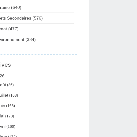
raine
(640)
fets Secondaires
(576)
imat
(477)
vironnement
(384)
ives
26
oût
(36)
uillet
(163)
uin
(168)
ai
(173)
vril
(160)
ars