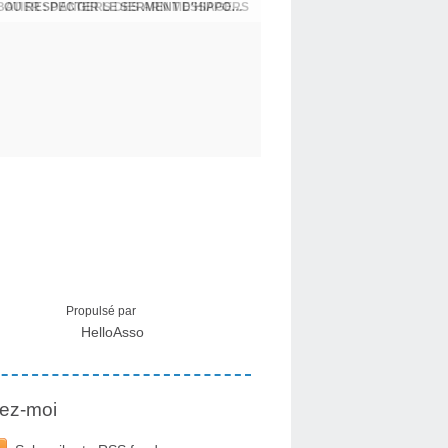
USA - DR KORY : LA LICENCE DE SOIGNER OU RESPECTER LE SERMENT D'HIPPOCRATE CONTRE VENTS ET MARÉES
Propulsé par
HelloAsso
ez-moi