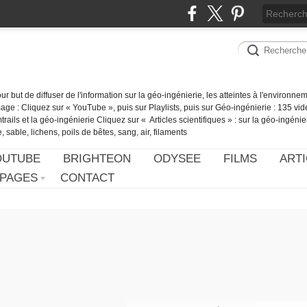
our but de diffuser de l'information sur la géo-ingénierie, les atteintes à l'environn
ge : Cliquez sur « YouTube », puis sur Playlists, puis sur Géo-ingénierie : 135 vid
ails et la géo-ingénierie Cliquez sur « Articles scientifiques » : sur la géo-ingénie
 sable, lichens, poils de bêtes, sang, air, filaments
OUTUBE
BRIGHTEON
ODYSEE
FILMS
ARTI
PAGES
CONTACT