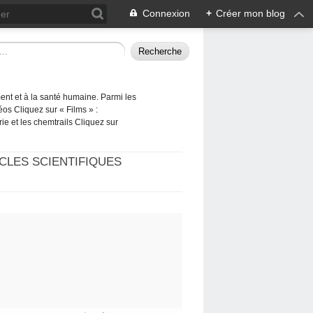
Connexion
+
Créer mon blog
ement et à la santé humaine. Parmi les
éos Cliquez sur « Films » :
rie et les chemtrails Cliquez sur
CLES SCIENTIFIQUES