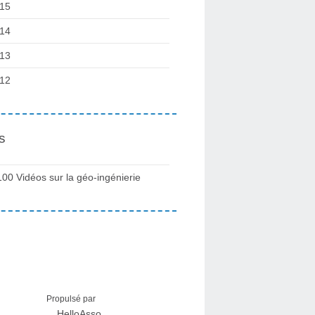
15
14
13
12
s
100 Vidéos sur la géo-ingénierie
Propulsé par
HelloAsso