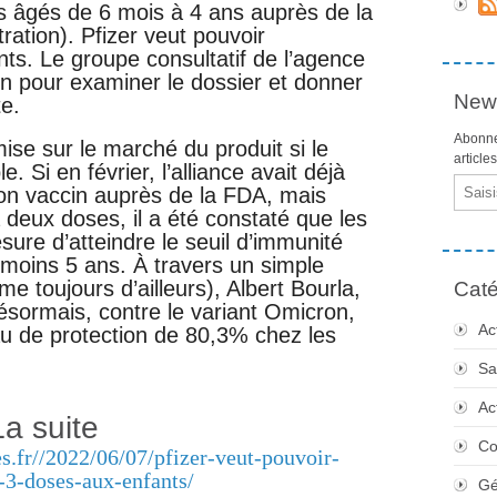
ts âgés de 6 mois à 4 ans auprès de la
ation). Pfizer veut pouvoir
ts. Le groupe consultatif de l’agence
ain pour examiner le dossier et donner
News
e.
Abonne
mise sur le marché du produit si le
article
 Si en février, l’alliance avait déjà
Email
 son vaccin auprès de la FDA, mais
à deux doses, il a été constaté que les
sure d’atteindre le seuil d’immunité
 moins 5 ans. À travers un simple
toujours d’ailleurs), Albert Bourla,
Caté
sormais, contre le variant Omicron,
Ac
u de protection de 80,3% chez les
Sa
Ac
La suite
Co
es.fr//2022/06/07/pfizer-veut-pouvoir-
-3-doses-aux-enfants/
Gé