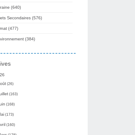
raine
(640)
fets Secondaires
(576)
imat
(477)
vironnement
(384)
ives
26
oût
(26)
uillet
(163)
uin
(168)
ai
(173)
vril
(160)
ars