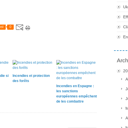
Uk
Ef
Cl
st
0
En
Arch
20
die si
Incendies et protection
A
des forêts
Incendies en Espagne :
J
les sanctions
européennes empêchent
J
de les combattre
M
A
M