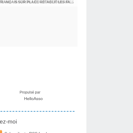
CRISE MIGRATOIRE À CEUTA : UN JEUNE FRANÇAIS SUR PLACE RÉTABLIT LES FAITS ! - RAPHAËL AYMA
Propulsé par
HelloAsso
ez-moi