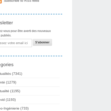
Subscribe to RSS feed
letter
z-vous pour être averti des nouveaux
s publiés.
gories
tualités
(7341)
nté
(1279)
tualité
(1195)
vid
(1193)
o-Ingénierie
(733)