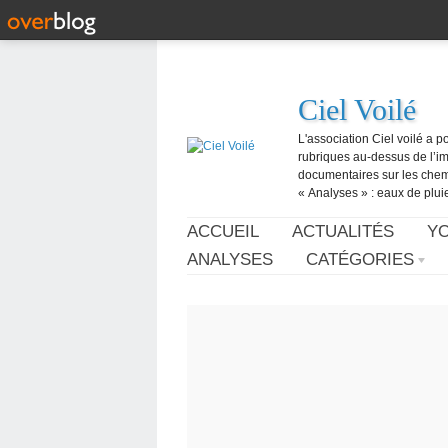
Ciel Voilé
L'association Ciel voilé a p
rubriques au-dessus de l’ima
documentaires sur les chemtr
« Analyses » : eaux de pluie,
ACCUEIL
ACTUALITÉS
Y
ANALYSES
CATÉGORIES