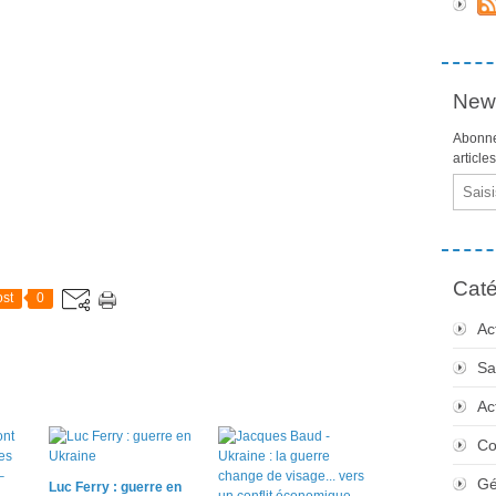
News
Abonne
article
Email
Caté
st
0
Ac
Sa
Ac
Co
Gé
Luc Ferry : guerre en