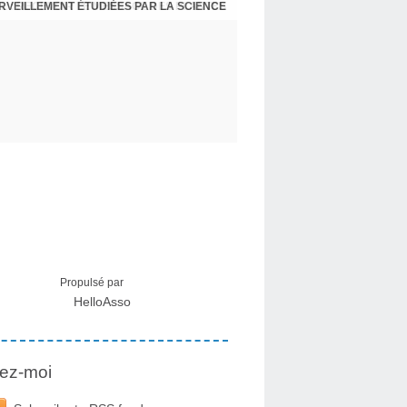
ERVEILLEMENT ÉTUDIÉES PAR LA SCIENCE
L : RECEVOIR LE MESSAGE DES PLANTES
Propulsé par
HelloAsso
ez-moi