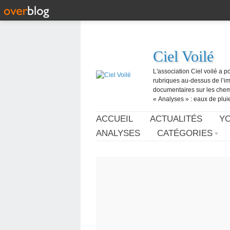
Ciel Voilé
L'association Ciel voilé a p
rubriques au-dessus de l’ima
documentaires sur les chemtr
« Analyses » : eaux de pluie,
ACCUEIL
ACTUALITÉS
Y
ANALYSES
CATÉGORIES