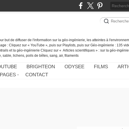
our but de diffuser de l'information sur la géo-ingénierie, les atteintes à l'environn
ge : Cliquez sur « YouTube », puis sur Playlists, puis sur Géo-ingénierie : 135 vid
ails et la géo-ingénierie Cliquez sur « Articles scientifiques » : sur la géo-ingénie
 sable, lichens, poils de bêtes, sang, air, filaments
OUTUBE
BRIGHTEON
ODYSEE
FILMS
ARTI
PAGES
CONTACT