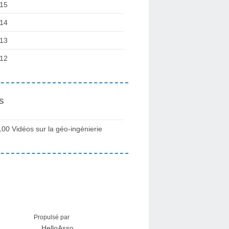
15
14
13
12
s
100 Vidéos sur la géo-ingénierie
Propulsé par
HelloAsso