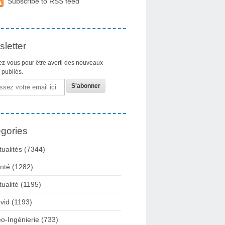
Subscribe to RSS feed
letter
z-vous pour être averti des nouveaux
s publiés.
gories
tualités
(7344)
nté
(1282)
tualité
(1195)
vid
(1193)
o-Ingénierie
(733)