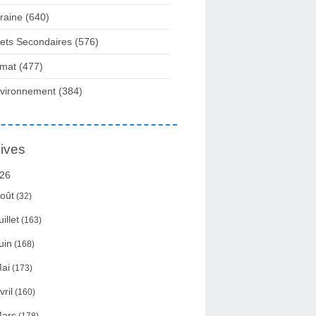
raine
(640)
fets Secondaires
(576)
imat
(477)
vironnement
(384)
ives
26
oût
(32)
uillet
(163)
uin
(168)
ai
(173)
vril
(160)
ars