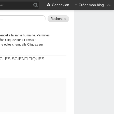
Connexion
+
Créer mon blog
ement et à la santé humaine. Parmi les
éos Cliquez sur « Films » :
rie et les chemtrails Cliquez sur
CLES SCIENTIFIQUES