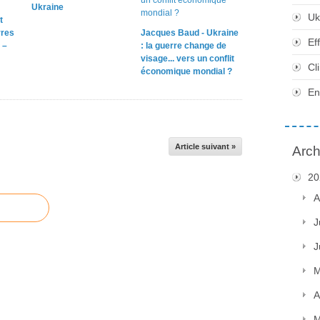
Ukraine
Uk
t
rres
Jacques Baud - Ukraine
Ef
 –
: la guerre change de
visage... vers un conflit
Cl
économique mondial ?
En
Article suivant »
Arch
20
A
J
J
M
A
M