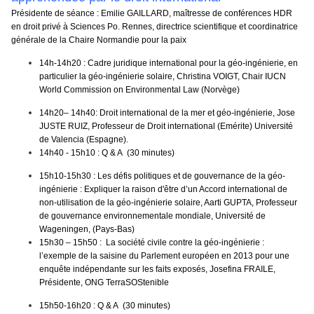
Présidente de séance :
Emilie GAILLARD
, maîtresse de conférences HDR
en droit privé à Sciences Po. Rennes, directrice scientifique et coordinatrice
générale de la Chaire Normandie pour la paix
14h-14h20 : Cadre juridique international pour la géo-ingénierie, en
particulier la géo-ingénierie solaire
,
Christina VOIGT
, Chair IUCN
World Commission on Environmental Law (Norvège)
14h20– 14h40: Droit international de la mer et géo-ingénierie
,
Jose
JUSTE RUIZ
, Professeur de Droit international (Emérite) Université
de Valencia (Espagne).
14h40 - 15h10
: Q & A (30 minutes)
15h10-15h30 : Les défis politiques et de gouvernance de la géo-
ingénierie : Expliquer la raison d'être d’un Accord international de
non-utilisation de la géo-ingénierie solaire, Aarti GUPTA
, Professeur
de gouvernance environnementale mondiale, Université de
Wageningen, (Pays-Bas)
15h30 – 15h50 : La société civile contre la géo-ingénierie :
l’exemple de la saisine du Parlement européen en 2013 pour une
enquête indépendante sur les faits exposés, Josefina FRAILE
,
Présidente, ONG TerraSOStenible
15h50-16h20
: Q & A (30 minutes)