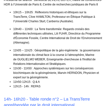
Présidente de séance :
Bénédicte BEVIERE-BOYER
, maître de conférences-
HDR à l’Université de Paris 8, Centre de recherches juridiques de Paris 8
10h15 – 10h35 : Réflexions historiques et éthiques sur la
TransTerre
,
Clive HAMILTON
, Professeur en Éthique Publique à
l’Université Charles Sturt, Canberra (Australie).
10h40 – 11h00
:
La Terre transformée: Regards croisés des
différentes techniques utilisées
,
Lili FUHR
, Directrice du Programme
d'Économie Fossile, Centre International de Droit de l’Environnement
(Allemagne).
11h05 – 11h25 : Géopolitique de la géo-ingénierie : la gouvernance
internationale du climat face à la course à l'atmosphère, Marine
de GUGLIELMO WEBER
, Enseignante-chercheuse à l'Institut de
Relations Internationales et Stratégiques.
11h30 - 11h50
:
Approches systémiques sur les conséquences
biochimiques de la géoingénierie, Marvin HERNDON,
Physicien et
expert sur la géoingénierie.
11h50-12h15
: Q & A
12h15 - 14h
: REPAS
14h- 16h20 - Table ronde n°2 – La TransTerre
appréhendée par le droit international