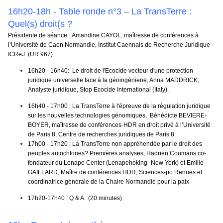
16h20-18h - Table ronde n°3 – La TransTerre :
Quel(s) droit(s ?
Présidente de séance :
Amandine CAYOL
, maîtresse de conférences à
l’Université de Caen Normandie, Institut Caennais de Recherche Juridique -
ICReJ (UR 967)
16h20 - 16h40: Le droit de l'Ecocide vecteur d'une protection
juridique universelle face à la géoingénierie, Anna MADDRICK
,
Analyste juridique, Stop Ecocide International (Italy).
16h40 - 17h00 : La TransTerre à l'épreuve de la régulation juridique
sur les nouvelles technologies génomiques, Bénédicte BEVIERE-
BOYER
, maîtresse de conférences-HDR en droit privé à l’Université
de Paris 8, Centre de recherches juridiques de Paris 8.
17h00 - 17h20 : La TransTerre non appréhendée par le droit des
peuples autochtones? Premières analyses, Hadrien Coumans c
o-
fondateur du Lenape Center (Lenapehoking- New York
)
et
Emilie
GAILLARD
, Maître de conférences HDR, Sciences-po Rennes et
coordinatrice générale de la Chaire Normandie pour la paix
17h20-17h40
: Q & A : (20 minutes)