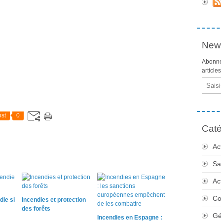
News
Abonne
article
Email
st
0
Caté
Ac
Sa
Ac
Co
die si
Incendies et protection
des forêts
Gé
Incendies en Espagne :