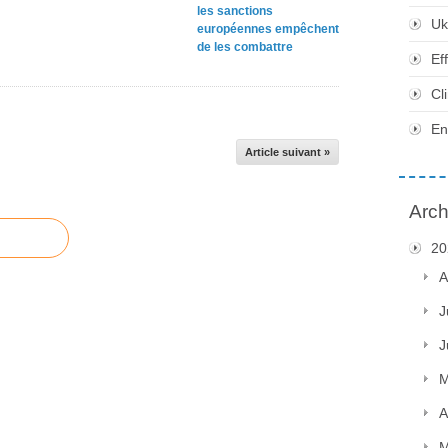
les sanctions
Uk
européennes empêchent
de les combattre
Ef
Cl
En
Article suivant »
Arch
20
A
J
J
M
A
M