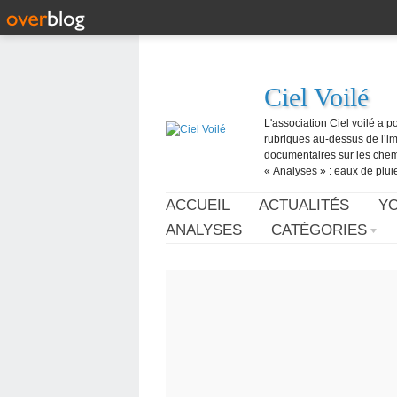
Ciel Voilé
L'association Ciel voilé a p
rubriques au-dessus de l’ima
documentaires sur les chemtr
« Analyses » : eaux de pluie,
ACCUEIL
ACTUALITÉS
Y
ANALYSES
CATÉGORIES