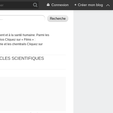
Connexion
+
Créer mon blog
ement et à la santé humaine. Parmi les
éos Cliquez sur « Films » :
rie et les chemtrails Cliquez sur
CLES SCIENTIFIQUES