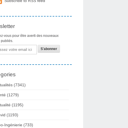
Subscribe to RSS feed
letter
z-vous pour être averti des nouveaux
s publiés.
gories
tualités
(7341)
nté
(1279)
tualité
(1195)
vid
(1193)
o-Ingénierie
(733)