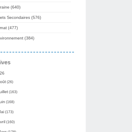
raine
(640)
fets Secondaires
(576)
imat
(477)
vironnement
(384)
ives
26
oût
(26)
uillet
(163)
uin
(168)
ai
(173)
vril
(160)
ars