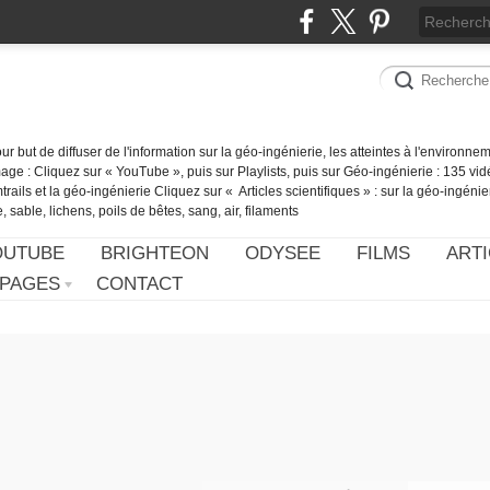
our but de diffuser de l'information sur la géo-ingénierie, les atteintes à l'environn
ge : Cliquez sur « YouTube », puis sur Playlists, puis sur Géo-ingénierie : 135 vid
ails et la géo-ingénierie Cliquez sur « Articles scientifiques » : sur la géo-ingénie
 sable, lichens, poils de bêtes, sang, air, filaments
OUTUBE
BRIGHTEON
ODYSEE
FILMS
ARTI
PAGES
CONTACT