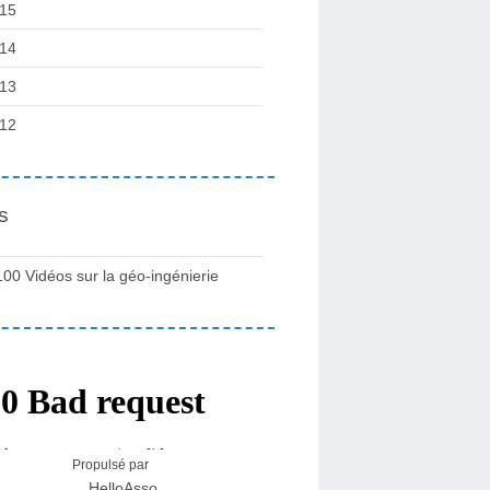
15
14
13
12
s
100 Vidéos sur la géo-ingénierie
Propulsé par
HelloAsso