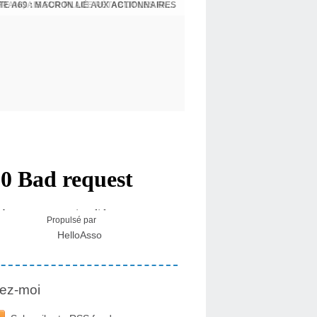
E A69 : MACRON LIÉ AUX ACTIONNAIRES
CRISE MIGRATOIRE À CEUTA : UN JEUNE FRANÇAIS SUR PLACE RÉTABLIT LES FAITS ! - RAPHAËL AYMA
Propulsé par
HelloAsso
ez-moi