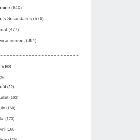
raine
(640)
fets Secondaires
(576)
imat
(477)
vironnement
(384)
ives
26
oût
(32)
uillet
(163)
uin
(168)
ai
(173)
vril
(160)
ars