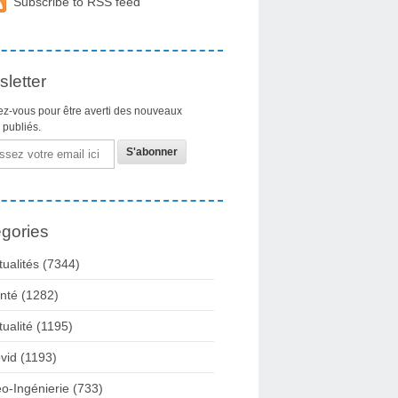
Subscribe to RSS feed
letter
z-vous pour être averti des nouveaux
s publiés.
gories
tualités
(7344)
nté
(1282)
tualité
(1195)
vid
(1193)
o-Ingénierie
(733)