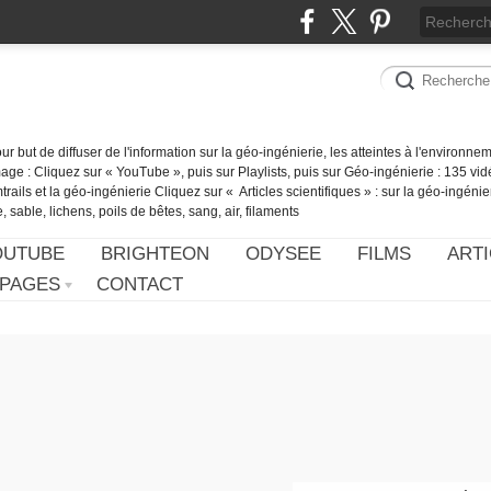
our but de diffuser de l'information sur la géo-ingénierie, les atteintes à l'environn
ge : Cliquez sur « YouTube », puis sur Playlists, puis sur Géo-ingénierie : 135 vid
ails et la géo-ingénierie Cliquez sur « Articles scientifiques » : sur la géo-ingénie
 sable, lichens, poils de bêtes, sang, air, filaments
OUTUBE
BRIGHTEON
ODYSEE
FILMS
ARTI
PAGES
CONTACT