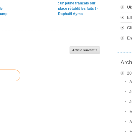
: un jeune français sur
Uk
le
place rétablit les faits ! -
rump
Raphaël Ayma
Ef
Cl
En
Article suivant »
Arch
20
A
J
J
M
A
M