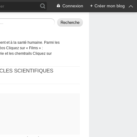
Connexion
+
Créer mon blog
ement et à la santé humaine. Parmi les
éos Cliquez sur « Films » :
rie et les chemtrails Cliquez sur
CLES SCIENTIFIQUES