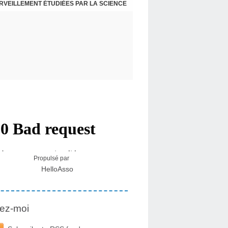
ERVEILLEMENT ÉTUDIÉES PAR LA SCIENCE
L : RECEVOIR LE MESSAGE DES PLANTES
Propulsé par
HelloAsso
ez-moi