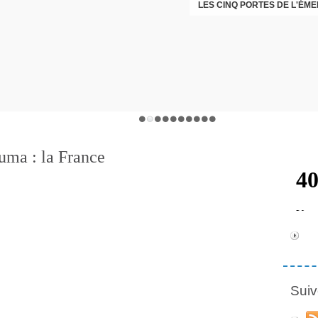
LES CINQ PORTES DE L'ÉM
CHRISTOPHE PERRET GENTI
uma : la France
Suiv