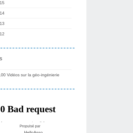
15
14
13
12
s
100 Vidéos sur la géo-ingénierie
Propulsé par
HelloAsso