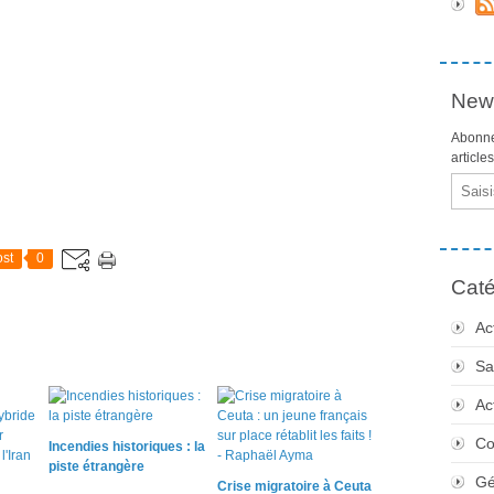
News
Abonne
article
Email
st
0
Caté
Ac
Sa
Ac
Co
Incendies historiques : la
piste étrangère
Gé
Crise migratoire à Ceuta