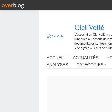
Ciel Voilé
L'association Ciel voilé a p
rubriques au-dessus de l’ima
documentaires sur les chemtr
« Analyses » : eaux de pluie,
ACCUEIL
ACTUALITÉS
Y
ANALYSES
CATÉGORIES