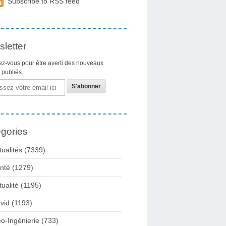
Subscribe to RSS feed
letter
z-vous pour être averti des nouveaux
s publiés.
gories
tualités
(7339)
nté
(1279)
tualité
(1195)
vid
(1193)
o-Ingénierie
(733)