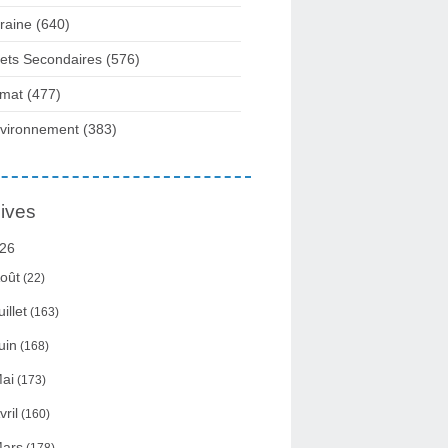
raine
(640)
fets Secondaires
(576)
imat
(477)
vironnement
(383)
ives
26
oût
(22)
uillet
(163)
uin
(168)
ai
(173)
vril
(160)
ars