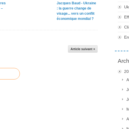
rres
Jacques Baud - Ukraine
Uk
 –
: la guerre change de
visage... vers un conflit
Ef
économique mondial ?
Cl
En
Article suivant »
Arch
20
A
J
J
M
A
M