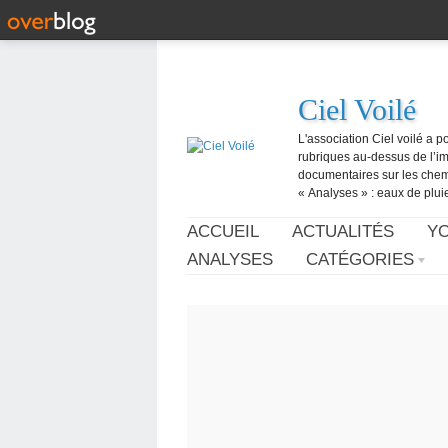
Ciel Voilé
L'association Ciel voilé a p
rubriques au-dessus de l’ima
documentaires sur les chemtr
« Analyses » : eaux de pluie,
ACCUEIL
ACTUALITÉS
Y
ANALYSES
CATÉGORIES