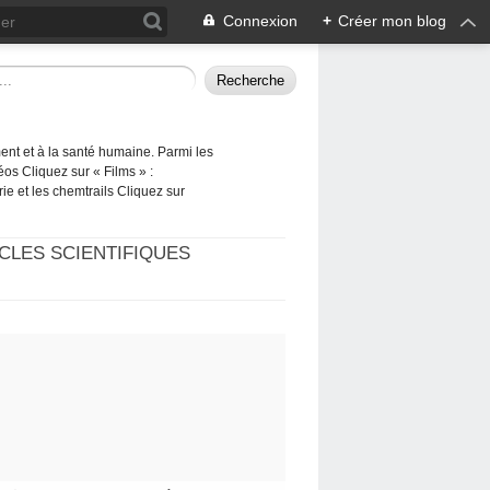
Connexion
+
Créer mon blog
ement et à la santé humaine. Parmi les
éos Cliquez sur « Films » :
rie et les chemtrails Cliquez sur
CLES SCIENTIFIQUES