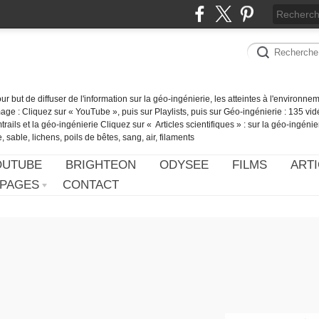
our but de diffuser de l'information sur la géo-ingénierie, les atteintes à l'environn
ge : Cliquez sur « YouTube », puis sur Playlists, puis sur Géo-ingénierie : 135 vid
ails et la géo-ingénierie Cliquez sur « Articles scientifiques » : sur la géo-ingénie
 sable, lichens, poils de bêtes, sang, air, filaments
OUTUBE
BRIGHTEON
ODYSEE
FILMS
ARTI
PAGES
CONTACT