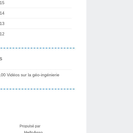
15
14
13
12
s
100 Vidéos sur la géo-ingénierie
Propulsé par
HelloAsso