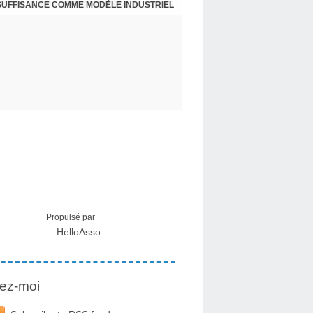
NSUFFISANCE COMME MODÈLE INDUSTRIEL
 MÉDICAL SUR LES EFFETS SECONDAIRES
Propulsé par
HelloAsso
ez-moi