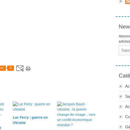
News
Abonne
article
Email
st
0
Caté
Ac
Sa
Ac
Co
Luc Ferry : guerre en
Ukraine
Gé
t