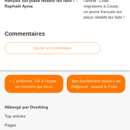
français sur place rétablit les faits ! -
Raphaël Ayma
Commentaires
Ajouter un commentaire
< L'uniforme, l'IA à l'école :
Bombardement otanien de
un ministre qui nous
Belgorod : quand la France
enfume ? (la chronique
devient un Etat, soutien du
d'Armel)
terrorisme >
Hébergé par Overblog
Top articles
Pages