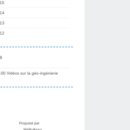
15
14
13
12
s
100 Vidéos sur la géo-ingénierie
Propulsé par
HelloAsso