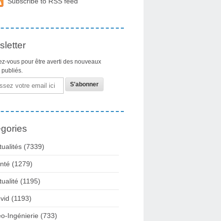
Subscribe to RSS feed
letter
z-vous pour être averti des nouveaux
s publiés.
gories
tualités
(7339)
nté
(1279)
tualité
(1195)
vid
(1193)
o-Ingénierie
(733)