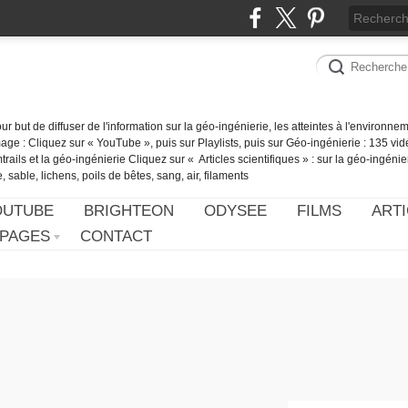
our but de diffuser de l'information sur la géo-ingénierie, les atteintes à l'environn
ge : Cliquez sur « YouTube », puis sur Playlists, puis sur Géo-ingénierie : 135 vid
ails et la géo-ingénierie Cliquez sur « Articles scientifiques » : sur la géo-ingénie
 sable, lichens, poils de bêtes, sang, air, filaments
OUTUBE
BRIGHTEON
ODYSEE
FILMS
ARTI
PAGES
CONTACT