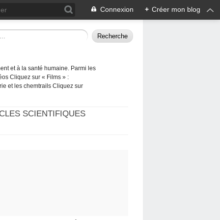
Connexion
+
Créer mon blog
ement et à la santé humaine. Parmi les
éos Cliquez sur « Films » :
rie et les chemtrails Cliquez sur
CLES SCIENTIFIQUES