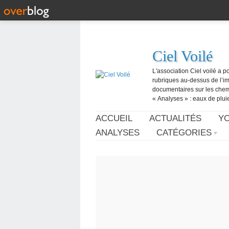
Ciel Voilé
L'association Ciel voilé a p
rubriques au-dessus de l’ima
documentaires sur les chemtr
« Analyses » : eaux de pluie,
ACCUEIL
ACTUALITÉS
Y
ANALYSES
CATÉGORIES