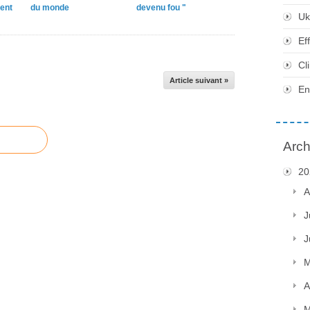
ent
du monde
devenu fou "
Uk
Ef
Cl
Article suivant »
En
Arch
20
A
J
J
M
A
M