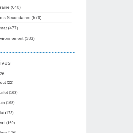
raine
(640)
fets Secondaires
(576)
imat
(477)
vironnement
(383)
ives
26
oût
(22)
uillet
(163)
uin
(168)
ai
(173)
vril
(160)
ars