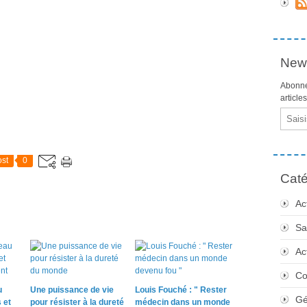
News
Abonne
article
Email
st
0
Caté
Ac
Sa
Ac
Co
u
Une puissance de vie
Louis Fouché : " Rester
Gé
 et
pour résister à la dureté
médecin dans un monde