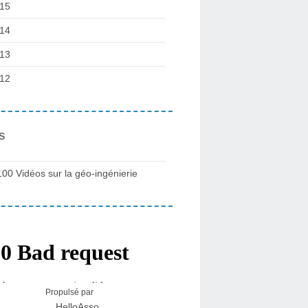
15
14
13
12
s
100 Vidéos sur la géo-ingénierie
Propulsé par
HelloAsso