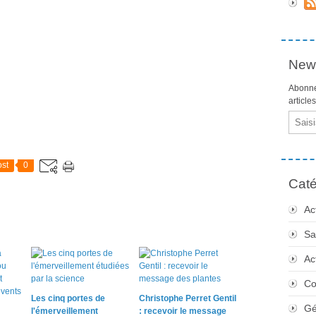
News
Abonne
article
Email
st
0
Caté
Ac
Sa
Ac
Co
Les cinq portes de
Christophe Perret Gentil
Gé
l'émerveillement
: recevoir le message