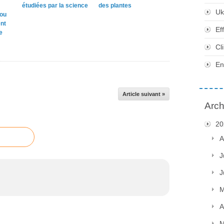
étudiées par la science
des plantes
Uk
 ou
nt
Ef
e
Cl
En
Article suivant »
Arch
20
A
J
J
M
A
M