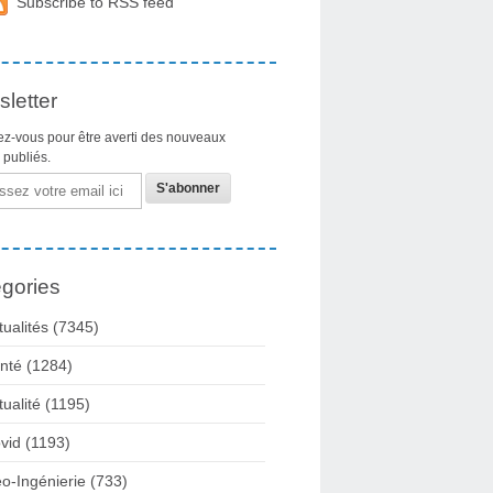
Subscribe to RSS feed
letter
z-vous pour être averti des nouveaux
s publiés.
gories
tualités
(7345)
nté
(1284)
tualité
(1195)
vid
(1193)
o-Ingénierie
(733)