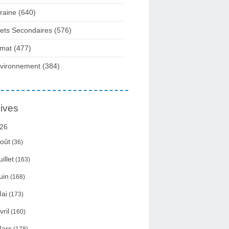
raine
(640)
fets Secondaires
(576)
imat
(477)
vironnement
(384)
ives
26
oût
(36)
uillet
(163)
uin
(168)
ai
(173)
vril
(160)
ars