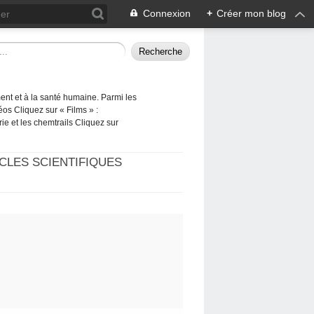
Connexion
+
Créer mon blog
ement et à la santé humaine. Parmi les
éos Cliquez sur « Films » :
rie et les chemtrails Cliquez sur
CLES SCIENTIFIQUES