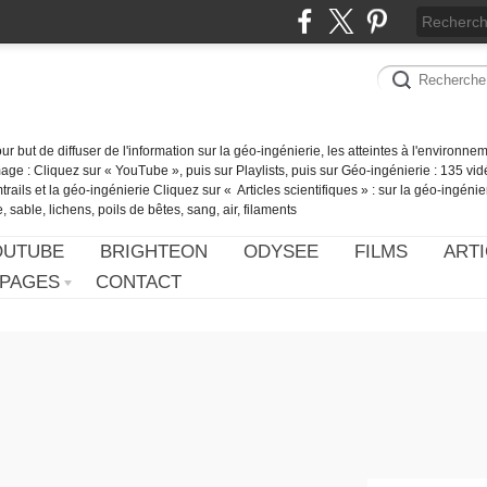
our but de diffuser de l'information sur la géo-ingénierie, les atteintes à l'environn
ge : Cliquez sur « YouTube », puis sur Playlists, puis sur Géo-ingénierie : 135 vid
ails et la géo-ingénierie Cliquez sur « Articles scientifiques » : sur la géo-ingénie
 sable, lichens, poils de bêtes, sang, air, filaments
OUTUBE
BRIGHTEON
ODYSEE
FILMS
ARTI
PAGES
CONTACT