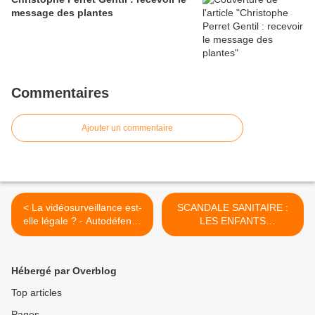
message des plantes
Commentaires
Ajouter un commentaire
< La vidéosurveillance est-
SCANDALE SANITAIRE :
elle légale ? - Autodéfense
LES ENFANTS
juridique 1 - Me David
EMPOISONNÉS DÈS LA
Guyon
NAISSANCE | CORINNE
LALO | GPTV >
Hébergé par Overblog
Top articles
Pages