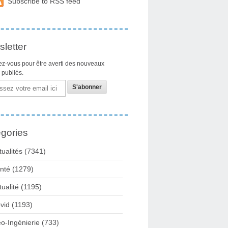
Subscribe to RSS feed
letter
z-vous pour être averti des nouveaux
s publiés.
gories
tualités
(7341)
nté
(1279)
tualité
(1195)
vid
(1193)
o-Ingénierie
(733)