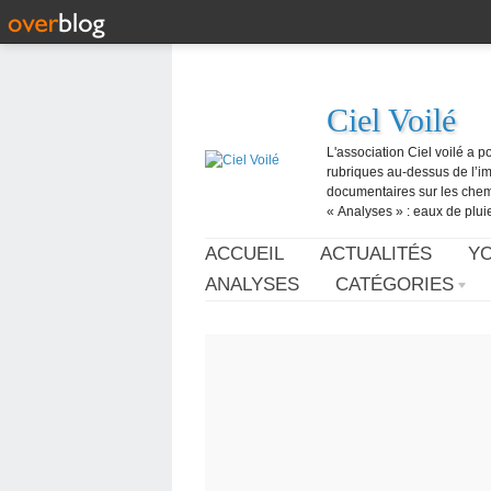
Ciel Voilé
L'association Ciel voilé a p
rubriques au-dessus de l’ima
documentaires sur les chemtr
« Analyses » : eaux de pluie,
ACCUEIL
ACTUALITÉS
Y
ANALYSES
CATÉGORIES