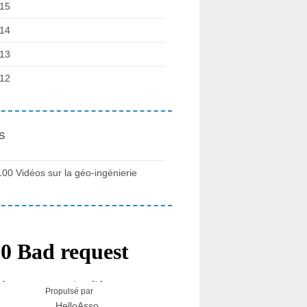
15
14
13
12
s
100 Vidéos sur la géo-ingénierie
Propulsé par
HelloAsso