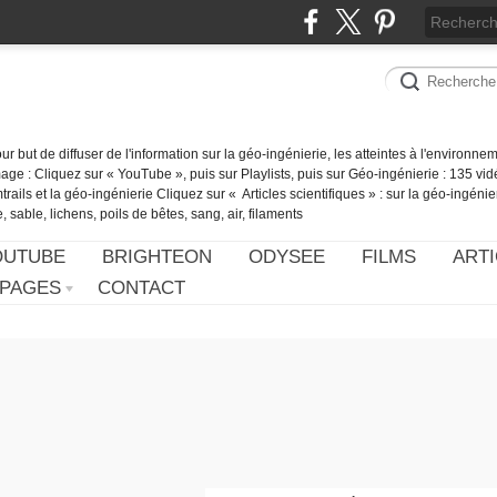
our but de diffuser de l'information sur la géo-ingénierie, les atteintes à l'environn
ge : Cliquez sur « YouTube », puis sur Playlists, puis sur Géo-ingénierie : 135 vid
ails et la géo-ingénierie Cliquez sur « Articles scientifiques » : sur la géo-ingénie
 sable, lichens, poils de bêtes, sang, air, filaments
OUTUBE
BRIGHTEON
ODYSEE
FILMS
ARTI
PAGES
CONTACT