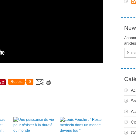
News
Abonne
article
Email
Caté
Repost
0
Ac
Sa
Ac
Co
Gé