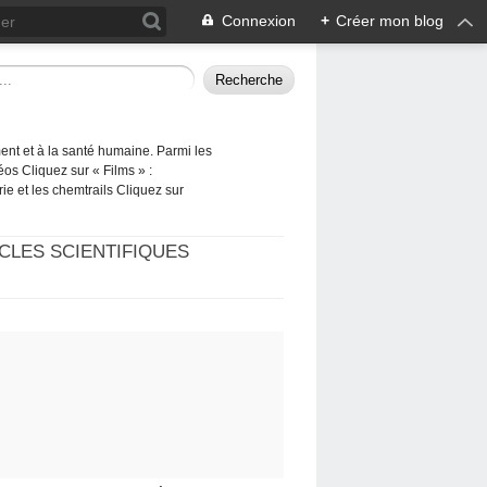
Connexion
+
Créer mon blog
ement et à la santé humaine. Parmi les
éos Cliquez sur « Films » :
rie et les chemtrails Cliquez sur
CLES SCIENTIFIQUES