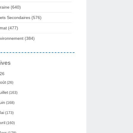
raine
(640)
fets Secondaires
(576)
imat
(477)
vironnement
(384)
ives
26
oût
(26)
uillet
(163)
uin
(168)
ai
(173)
vril
(160)
ars