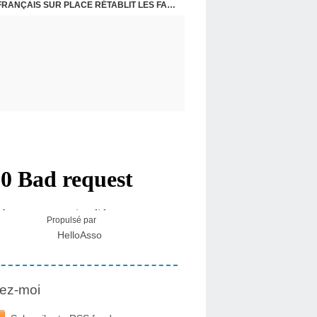
CRISE MIGRATOIRE À CEUTA : UN JEUNE FRANÇAIS SUR PLACE RÉTABLIT LES FAITS ! - RAPHAËL AYMA
Propulsé par
HelloAsso
ez-moi