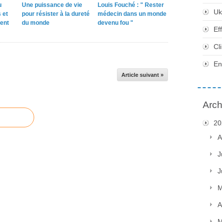
u
Une puissance de vie
Louis Fouché : " Rester
Uk
 et
pour résister à la dureté
médecin dans un monde
ent
du monde
devenu fou "
Ef
Cl
En
Article suivant »
Arch
20
A
J
J
M
A
M