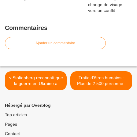
Commentaires
Ajouter un commentaire
< Stoltenberg reconnaît que
Trafic d’êtres humains :
la guerre en Ukraine a
Plus de 2 500 personnes
commencé en 2014
arrêtées dans “la plus
grande opération” menée à
ce jour par Interpol >
Hébergé par Overblog
Top articles
Pages
Contact