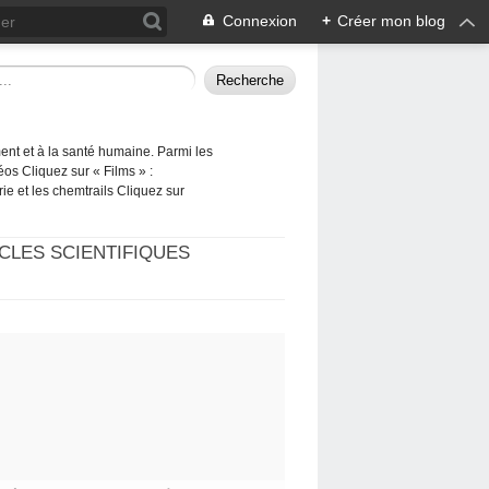
Connexion
+
Créer mon blog
ement et à la santé humaine. Parmi les
éos Cliquez sur « Films » :
rie et les chemtrails Cliquez sur
CLES SCIENTIFIQUES