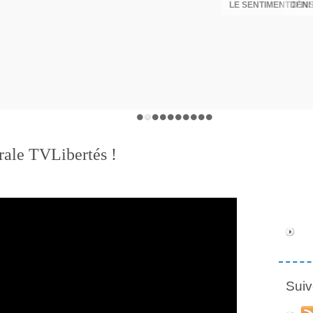
DÉNI
rale TVLibertés !
Suiv