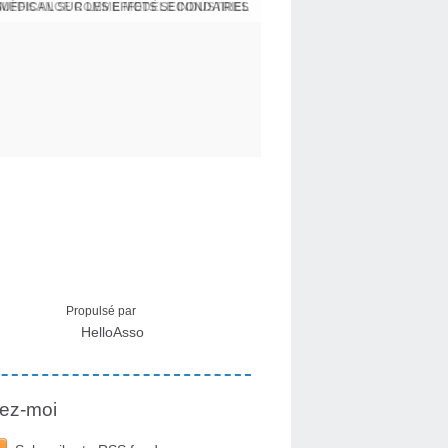
 MÉDICAL SUR LES EFFETS SECONDAIRES
Propulsé par
HelloAsso
ez-moi