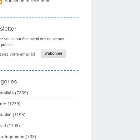
Subscribe to RSS feed
letter
z-vous pour être averti des nouveaux
s publiés.
gories
tualités
(7339)
nté
(1279)
tualité
(1195)
vid
(1193)
o-Ingénierie
(733)