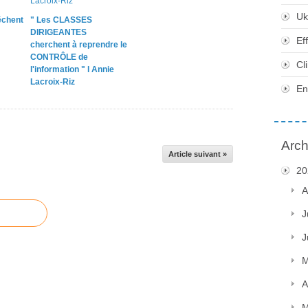
Uk
chent
" Les CLASSES
DIRIGEANTES
Ef
cherchent à reprendre le
CONTRÔLE de
Cl
l'information " l Annie
Lacroix-Riz
En
Arch
Article suivant »
20
A
J
J
M
A
M