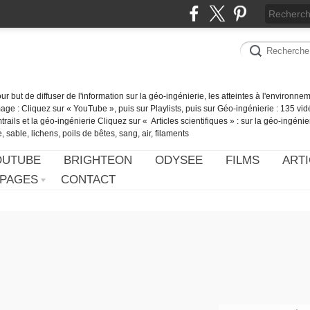
our but de diffuser de l'information sur la géo-ingénierie, les atteintes à l'environn
ge : Cliquez sur « YouTube », puis sur Playlists, puis sur Géo-ingénierie : 135 vid
ails et la géo-ingénierie Cliquez sur « Articles scientifiques » : sur la géo-ingénie
 sable, lichens, poils de bêtes, sang, air, filaments
OUTUBE
BRIGHTEON
ODYSEE
FILMS
ARTI
PAGES
CONTACT