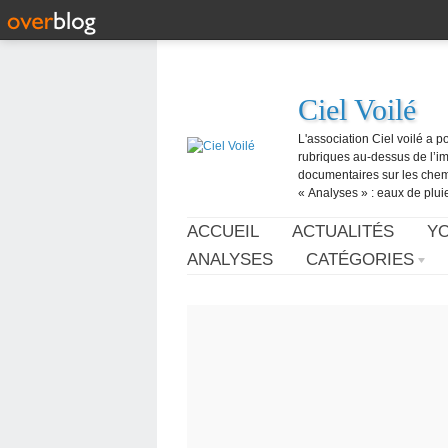
Ciel Voilé
L'association Ciel voilé a p
rubriques au-dessus de l’ima
documentaires sur les chemtr
« Analyses » : eaux de pluie,
ACCUEIL
ACTUALITÉS
Y
ANALYSES
CATÉGORIES