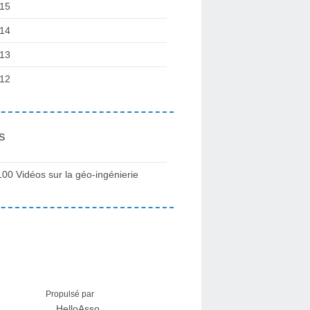
15
14
13
12
s
100 Vidéos sur la géo-ingénierie
Propulsé par
HelloAsso