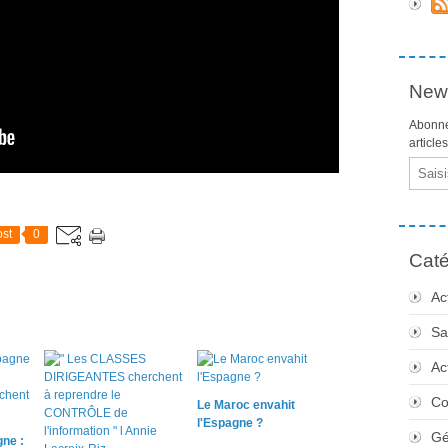
News
Abonne
article
Email
st
0
Caté
Ac
Sa
Ac
Co
Le Maroc envahit
l'Espagne ?
Gé
ne :