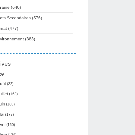
raine
(640)
fets Secondaires
(576)
imat
(477)
vironnement
(383)
ives
26
oût
(22)
uillet
(163)
uin
(168)
ai
(173)
vril
(160)
ars