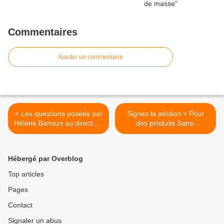
Commentaires
Ajouter un commentaire
< Les questions posées par
Signez la pétition > Pour
Hélène Banoun au directeur
des produits Sans-
de l’école vétérinaire sur les
Radioactivité-Ajoutée ! >
injections ARN des
palmipèdes. A défaut de
Hébergé par Overblog
réponse il faudra
sérieusement s’inquiéter
Top articles
Pages
Contact
Signaler un abus