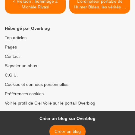
< Vierzon : hommage à
L’ordinateur portable de
Michèle Rivasi
Hunter Biden, les vérités et
les controverses avec
l’auteur du rapport Garrett
Ziegler >
Hébergé par Overblog
Top articles
Pages
Contact
Signaler un abus
C.G.U.
Cookies et données personnelles
Préférences cookies
Voir le profil de Ciel Voilé sur le portail Overblog
Créer un blog sur Overblog
Créer un blog