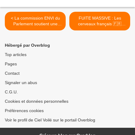
< La commission ENVI du
FUITE MASSIVE : Les
Parlement soutient une
cerveaux français 🇫🇷
offensive du PPE contre les
ABANDONNENT le pays ! >
règles anti-déforestation de
l’UE
Hébergé par Overblog
Top articles
Pages
Contact
Signaler un abus
C.G.U.
Cookies et données personnelles
Préférences cookies
Voir le profil de Ciel Voilé sur le portail Overblog