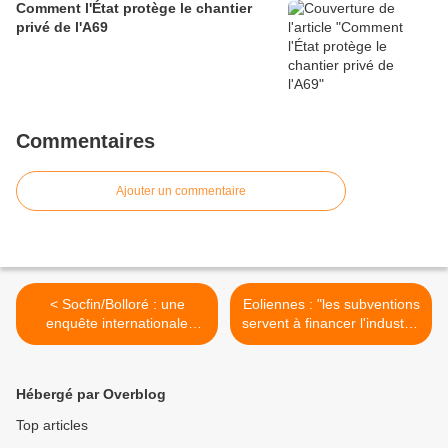
Comment l'État protège le chantier
privé de l'A69
Commentaires
Ajouter un commentaire
< Socfin/Bolloré : une
Eoliennes : "les subventions
enquête internationale
servent à financer l'industrie
confirme les accusations
chinoise et les fonds de
des communautés dans les
pension américains." Le
plantations en Afrique et en
coup de gueule du député
Hébergé par Overblog
Asie
Eric Michoux >
Top articles