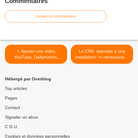
Commentaires
Ajouter un commentaire
< Ajouter une vidéo
La CNIL opposée à une
YouTube, Dailymotion,
installation “ni nécessaire ni
TikTok, Twitch.tv, Vimeo...
proportionnée” de caméras
La Commission
augmentées à l’IA chez les
Européenne veut accaparer
buralistes >
Hébergé par Overblog
la compétence "gestion des
forêts"
Top articles
Pages
Contact
Signaler un abus
C.G.U.
Cookies et données personnelles