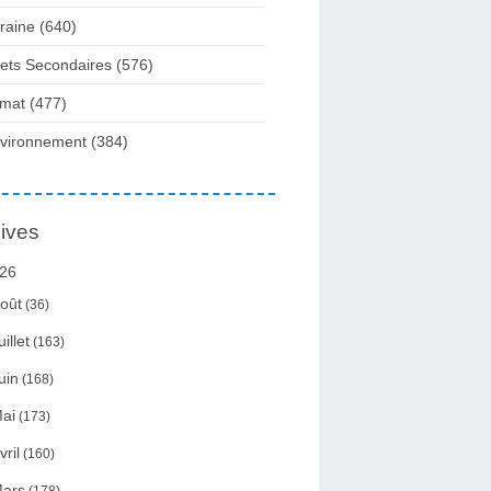
raine
(640)
fets Secondaires
(576)
imat
(477)
vironnement
(384)
ives
26
oût
(36)
uillet
(163)
uin
(168)
ai
(173)
vril
(160)
ars