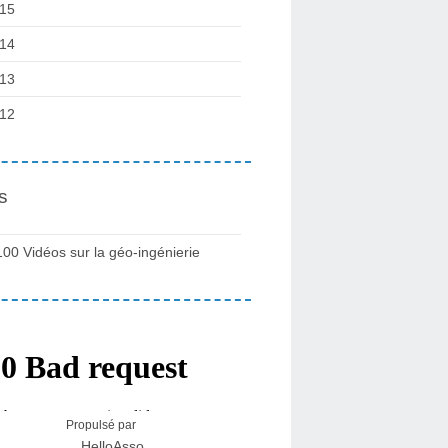
15
14
13
12
s
100 Vidéos sur la géo-ingénierie
Propulsé par
HelloAsso