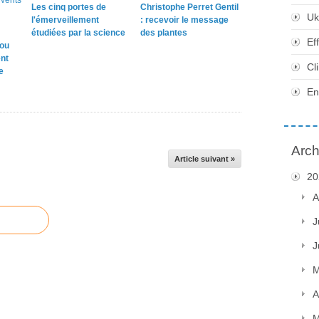
Les cinq portes de
Christophe Perret Gentil
Uk
l'émerveillement
: recevoir le message
étudiées par la science
des plantes
Ef
 ou
nt
Cl
e
En
Arch
Article suivant »
20
A
J
J
M
A
M