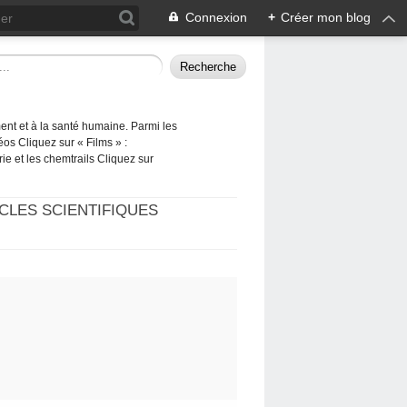
Connexion
+
Créer mon blog
ement et à la santé humaine. Parmi les
éos Cliquez sur « Films » :
rie et les chemtrails Cliquez sur
CLES SCIENTIFIQUES