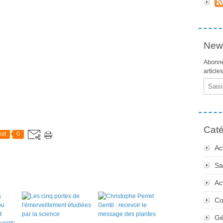
News
Abonne
article
Email
Caté
st
0
Ac
Sa
Ac
Co
Gé