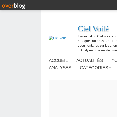
Ciel Voilé
L'association Ciel voilé a p
rubriques au-dessus de l’ima
documentaires sur les chemtr
« Analyses » : eaux de pluie,
ACCUEIL
ACTUALITÉS
Y
ANALYSES
CATÉGORIES