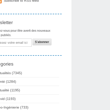
Subscribe to RSS feed
letter
z-vous pour être averti des nouveaux
s publiés.
gories
tualités
(7345)
nté
(1284)
tualité
(1195)
vid
(1193)
o-Ingénierie
(733)