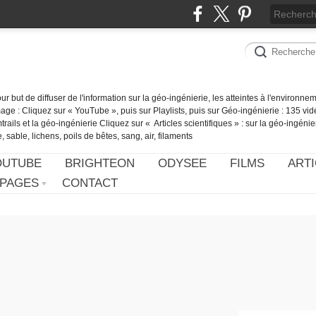
our but de diffuser de l'information sur la géo-ingénierie, les atteintes à l'environn
ge : Cliquez sur « YouTube », puis sur Playlists, puis sur Géo-ingénierie : 135 vid
ails et la géo-ingénierie Cliquez sur « Articles scientifiques » : sur la géo-ingénie
 sable, lichens, poils de bêtes, sang, air, filaments
OUTUBE
BRIGHTEON
ODYSEE
FILMS
ARTI
PAGES
CONTACT