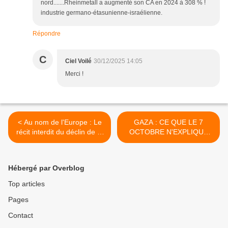
nord.......Rheinmetall a augmenté son CA en 2024 à 308 % !
industrie germano-étasunienne-israélienne.
Répondre
C
Ciel Voilé
30/12/2025 14:05
Merci !
< Au nom de l'Europe : Le
GAZA : CE QUE LE 7
récit interdit du déclin de la
OCTOBRE N'EXPLIQUE
France
PAS >
Hébergé par Overblog
Top articles
Pages
Contact