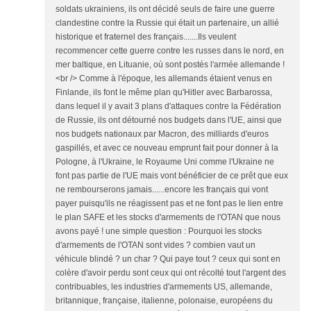
soldats ukrainiens, ils ont décidé seuls de faire une guerre
clandestine contre la Russie qui était un partenaire, un allié
historique et fraternel des français.......Ils veulent
recommencer cette guerre contre les russes dans le nord, en
mer baltique, en Lituanie, où sont postés l'armée allemande !
<br /> Comme à l'époque, les allemands étaient venus en
Finlande, ils font le même plan qu'Hitler avec Barbarossa,
dans lequel il y avait 3 plans d'attaques contre la Fédération
de Russie, ils ont détourné nos budgets dans l'UE, ainsi que
nos budgets nationaux par Macron, des milliards d'euros
gaspillés, et avec ce nouveau emprunt fait pour donner à la
Pologne, à l'Ukraine, le Royaume Uni comme l'Ukraine ne
font pas partie de l'UE mais vont bénéficier de ce prêt que eux
ne rembourserons jamais......encore les français qui vont
payer puisqu'ils ne réagissent pas et ne font pas le lien entre
le plan SAFE et les stocks d'armements de l'OTAN que nous
avons payé ! une simple question : Pourquoi les stocks
d'armements de l'OTAN sont vides ? combien vaut un
véhicule blindé ? un char ? Qui paye tout ? ceux qui sont en
colère d'avoir perdu sont ceux qui ont récolté tout l'argent des
contribuables, les industries d'armements US, allemande,
britannique, française, italienne, polonaise, européens du