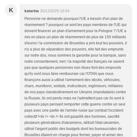
K
katarina
30/12/2025 10:54
Personne ne demande pourquoi l'UE a besoin d'un plan de
réarmement ? pourquoi ce sont les pays membres de l'UE qui
doivent financer un plan d'armement pour la Pologne ? l'UE a
mis en place un plan de réarmement de plus de 150 milliards
d'euros ! la commission de Bruxelles a pris tout les pouvoirs, il
n'y a plus de séparation des pouvoirs, elle fait des emprunts
sur notre dos, nous sommes la garantie pour la banque, sans
notre consentement, rien ! la majorité des français ne savent
pas que quelques personnes non élues font des emprunts
qu'ils vont nous faire rembourser car l'OTAN que nous
finançons aussi a utilisé l'armement des stocks, véhicules,
chars, munitions, soldats, instructeurs, ingénieurs, militaires
de nos pays clandestinement en Ukraine (mandataire) contre
la Russie, ils ont perdu mais ne l'admettent pas car ils sont à
plusieurs pays pensant remporter cette guerre contre un seul
pays avec une partie de l'armée russe qui combat l'occident
collectif !<br /> <br /> Ils ont gaspillé des hommes, sacrifié
plusieurs générations d'ukrainiens, détruit l'état ukrainien,
utilisé l'argent public des budgets dont les bureaucrates de
Bruxelles étaient en charge pour former, payer et armer des