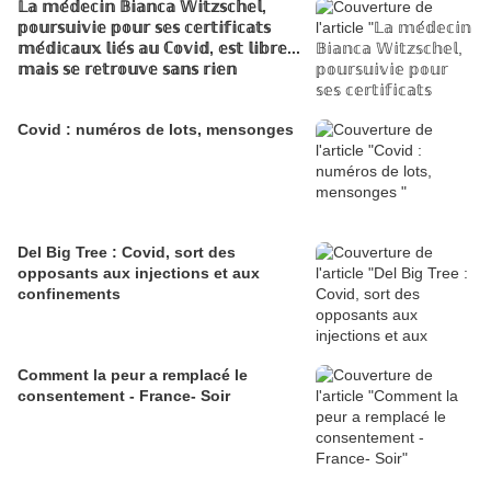
𝕃𝕒 𝕞𝕖́𝕕𝕖𝕔𝕚𝕟 𝔹𝕚𝕒𝕟𝕔𝕒 𝕎𝕚𝕥𝕫𝕤𝕔𝕙𝕖𝕝,
𝕡𝕠𝕦𝕣𝕤𝕦𝕚𝕧𝕚𝕖 𝕡𝕠𝕦𝕣 𝕤𝕖𝕤 𝕔𝕖𝕣𝕥𝕚𝕗𝕚𝕔𝕒𝕥𝕤
𝕞𝕖́𝕕𝕚𝕔𝕒𝕦𝕩 𝕝𝕚𝕖́𝕤 𝕒𝕦 ℂ𝕠𝕧𝕚𝕕, 𝕖𝕤𝕥 𝕝𝕚𝕓𝕣𝕖...
𝕞𝕒𝕚𝕤 𝕤𝕖 𝕣𝕖𝕥𝕣𝕠𝕦𝕧𝕖 𝕤𝕒𝕟𝕤 𝕣𝕚𝕖𝕟
Covid : numéros de lots, mensonges
Del Big Tree : Covid, sort des
opposants aux injections et aux
confinements
Comment la peur a remplacé le
consentement - France- Soir