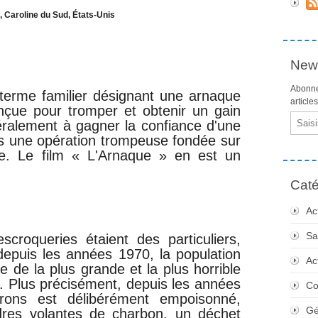
 Caroline du Sud, États-Unis
News
Abonne
terme familier désignant une arnaque
article
onçue pour tromper et obtenir un gain
Email
éralement à gagner la confiance d'une
ans une opération trompeuse fondée sur
e. Le film « L'Arnaque » en est un
Caté
Ac
Sa
scroqueries étaient des particuliers,
depuis les années 1970, la population
Ac
e de la plus grande et la plus horrible
. Plus précisément, depuis les années
Co
irons est délibérément empoisonné,
Gé
dres volantes de charbon, un déchet