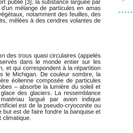
t publié [3], la substance larguée par
 d'un mélange de particules en amas
égétaux, notamment des feuilles, des
uits, mêlées à des cendres volantes de
tion des trous quasi circulaires (appelés
bservés dans le monde entier sur les
n, et qui correspondent à la répartition
s le Michigan. De couleur sombre, la
sière éolienne composée de particules
obes – absorbe la lumière du soleil et
 glace des glaciers. La ressemblance
 matériau largué par avion indique
tificiel est de la pseudo-cryoconite ou
e but est de faire fondre la banquise et
 climatique.