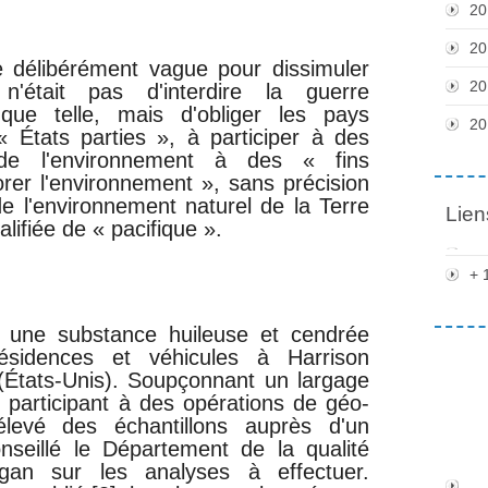
20
20
délibérément vague pour dissimuler
20
n'était pas d'interdire la guerre
que telle, mais d'obliger les pays
20
 « États parties », à participer à des
n de l'environnement à des « fins
orer l'environnement », sans précision
 de l'environnement naturel de la Terre
Lien
lifiée de « pacifique ».
+ 
, une substance huileuse et cendrée
ésidences et véhicules à Harrison
(États-Unis). Soupçonnant un largage
 participant à des opérations de géo-
prélevé des échantillons auprès d'un
nseillé le Département de la qualité
gan sur les analyses à effectuer.