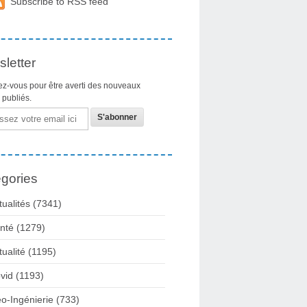
Subscribe to RSS feed
letter
z-vous pour être averti des nouveaux
s publiés.
gories
tualités
(7341)
nté
(1279)
tualité
(1195)
vid
(1193)
o-Ingénierie
(733)