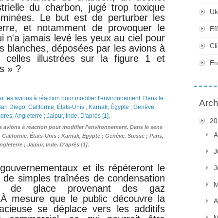
trielle du charbon, jugé trop toxique
Uk
eminées. Le but est de perturber les
erre, et notamment de provoquer le
Ef
 n'a jamais levé les yeux au ciel pour
Cl
es blanches,
déposées
par les avions à
celles illustrées sur la figure 1 et
En
s » ?
Arch
20
es avions à réaction pour modifier l'environnement. Dans le sens
A
 Californie, États-Unis ; Karnak, Égypte ; Genève, Suisse ; Paris,
gleterre ; Jaipur, Inde. D'après [1].
J
 gouvernementaux et ils répéteront le
J
ait de simples traînées de condensation
M
aux de glace provenant des gaz
À mesure que le public découvre la
A
llacieuse se déplace vers les additifs
M