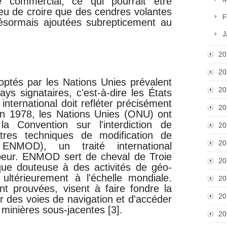
 commercial, ce qui pourrait être
 lieu de croire que des cendres volantes
F
ésormais ajoutées subrepticement au
J
20
20
doptés par les Nations Unies prévalent
20
ays signataires, c'est-à-dire les États
é international doit refléter précisément
20
 En 1978, les Nations Unies (ONU) ont
 la Convention sur l'interdiction de
20
'autres techniques de modification de
20
s ENMOD), un traité international
peur. ENMOD sert de cheval de Troie
20
ique douteuse à des activités de géo-
ultérieurement à l'échelle mondiale.
20
ent prouvées, visent à faire fondre la
20
ir des voies de navigation et d'accéder
 minières sous-jacentes [3].
20