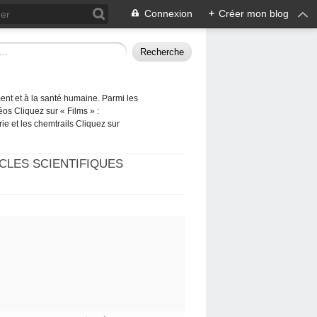
Connexion
+
Créer mon blog
ement et à la santé humaine. Parmi les
éos Cliquez sur « Films » :
rie et les chemtrails Cliquez sur
CLES SCIENTIFIQUES