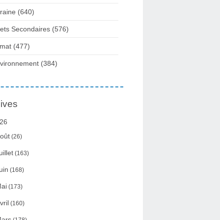
raine
(640)
fets Secondaires
(576)
imat
(477)
vironnement
(384)
ives
26
oût
(26)
uillet
(163)
uin
(168)
ai
(173)
vril
(160)
ars