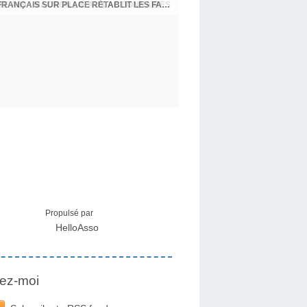
CRISE MIGRATOIRE À CEUTA : UN JEUNE FRANÇAIS SUR PLACE RÉTABLIT LES FAITS ! - RAPHAËL AYMA
Propulsé par
HelloAsso
ez-moi