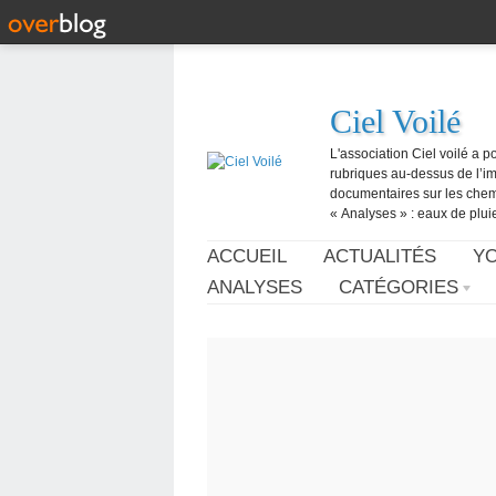
Ciel Voilé
L'association Ciel voilé a p
rubriques au-dessus de l’ima
documentaires sur les chemtr
« Analyses » : eaux de pluie,
ACCUEIL
ACTUALITÉS
Y
ANALYSES
CATÉGORIES