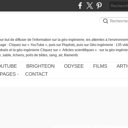
our but de diffuser de l'information sur la géo-ingénierie, les atteintes à l'environn
ge : Cliquez sur « YouTube », puis sur Playlists, puis sur Géo-ingénierie : 135 vid
ails et la géo-ingénierie Cliquez sur « Articles scientifiques » : sur la géo-ingénie
 sable, lichens, poils de bêtes, sang, air, filaments
OUTUBE
BRIGHTEON
ODYSEE
FILMS
ARTI
PAGES
CONTACT