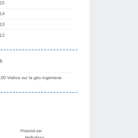
15
14
13
12
s
100 Vidéos sur la géo-ingénierie
Propulsé par
HelloAsso